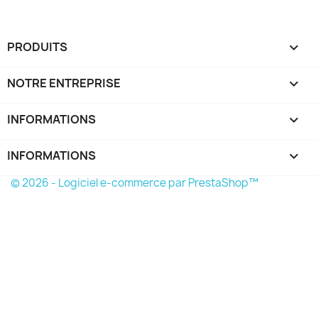
PRODUITS

NOTRE ENTREPRISE

INFORMATIONS

INFORMATIONS
keyboard_arrow_down
© 2026 - Logiciel e-commerce par PrestaShop™