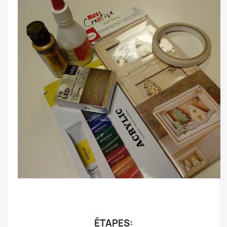
.
.
ÉTAPES: