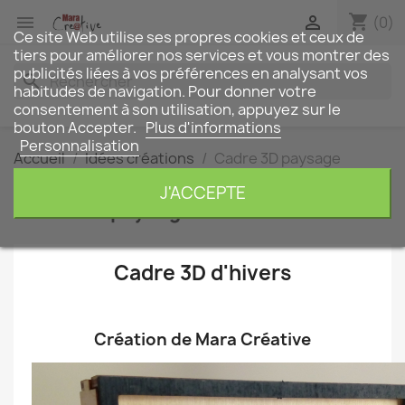
shopping_cart


(0)
Ce site Web utilise ses propres cookies et ceux de
tiers pour améliorer nos services et vous montrer des
publicités liées à vos préférences en analysant vos
search
habitudes de navigation. Pour donner votre
consentement à son utilisation, appuyez sur le
bouton Accepter.
Plus d'informations
Personnalisation
Accueil
Idées créations
Cadre 3D paysage
d'hivers
J'ACCEPTE
Cadre 3D paysage d'hivers
Cadre 3D d'hivers
.
Création de Mara Créative