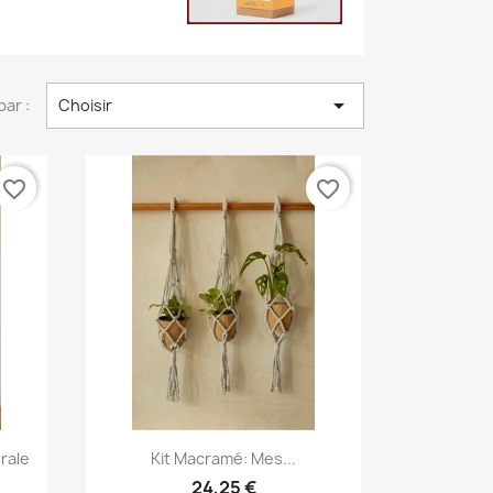

par :
Choisir
favorite_border
favorite_border
Aperçu rapide

rale
Kit Macramé: Mes...
24,25 €