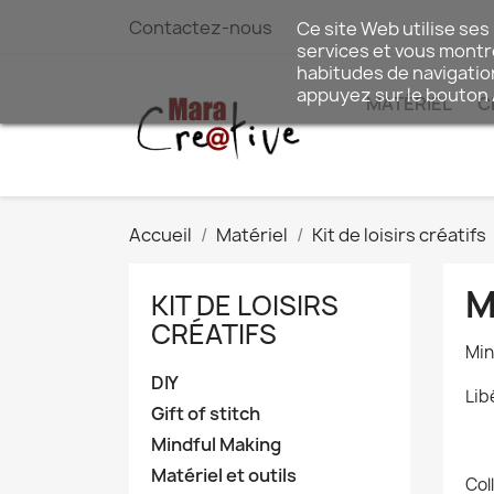
Contactez-nous
Ce site Web utilise ses
services et vous montre
habitudes de navigatio
appuyez sur le bouton
MATÉRIEL
C
Accueil
Matériel
Kit de loisirs créatifs
M
KIT DE LOISIRS
CRÉATIFS
Min
DIY
Lib
Gift of stitch
.
Mindful Making
.
Matériel et outils
Col