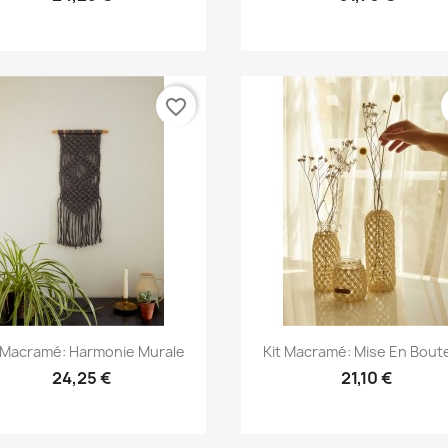
favorite_border
Aperçu rapide
Aperçu rapide


t Macramé: Harmonie Murale
Kit Macramé: Mise En Boute
24,25 €
21,10 €