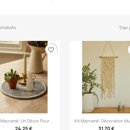
5 produits.
Trier 
favorite_border
Aperçu rapide
Aperçu rapide


t Macramé: Un Décor Pour...
Kit Macramé: Décoration Mu
24,25 €
31,70 €