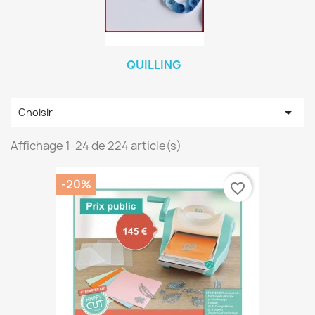
QUILLING

Choisir
Affichage 1-24 de 224 article(s)
-20%
favorite_border