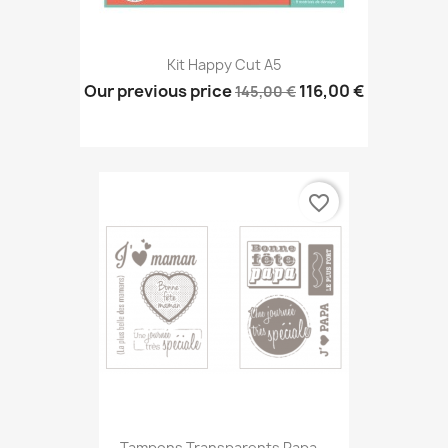
Kit Happy Cut A5
Our previous price
116,00 €
145,00 €
favorite_border
Tampons Transparents Papa...