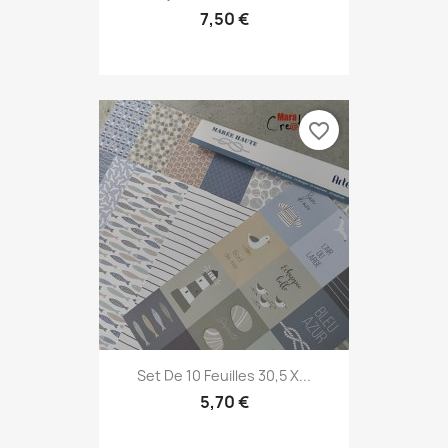
7,50 €
favorite_border
Set De 10 Feuilles 30,5 X...
5,70 €