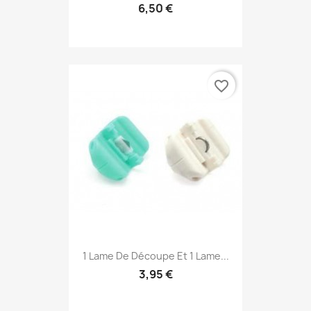
6,50 €
favorite_border
1 Lame De Découpe Et 1 Lame...
3,95 €