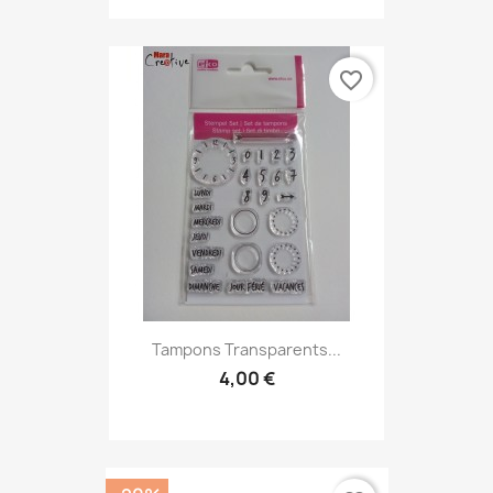
favorite_border
Tampons Transparents...
4,00 €