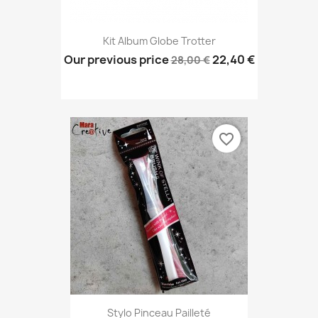
Kit Album Globe Trotter
Our previous price
22,40 €
28,00 €
favorite_border
Stylo Pinceau Pailleté