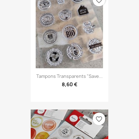
favorite_border
Tampons Transparents "Save...
8,60 €
favorite_border