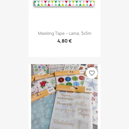
Masking Tape – Lama, 3x5m
4,80 €
favorite_border