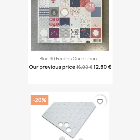
Bloc 60 Feuilles Once Upon...
Our previous price
12,80 €
16,00 €
-20%
favorite_border