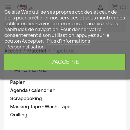
shopping_cart


(0)
Ce site Web utilise ses propres cookies et ceux de
tiers pour améliorer nos services et vous montrer des
publicités liées à vos préférences en analysant vos
search
habitudes de navigation. Pour donner votre
consentement à son utilisation, appuyez sur le
bouton Accepter.
Plus d'informations
Personnalisation
Accueil
Matériel
Papeterie
J'ACCEPTE
PAPETERIE
Papier
Agenda / calendrier
Scrapbooking
Masking Tape - Washi Tape
Quilling