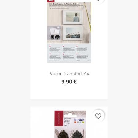
Papier Transfert A4
9,90 €
favorite_border