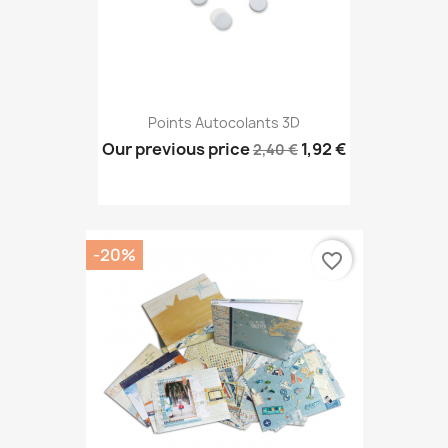
Points Autocolants 3D
Our previous price
1,92 €
2,40 €
-20%
favorite_border