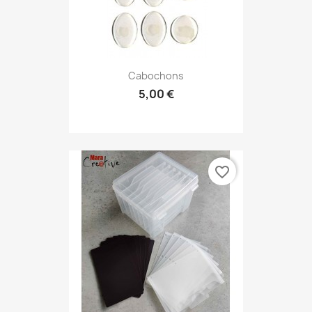
Cabochons
5,00 €
favorite_border