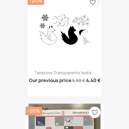
-20%
favorite_border
Tampons Transparents Isatis...
Our previous price
4,40 €
5,50 €
-20%
favorite_border