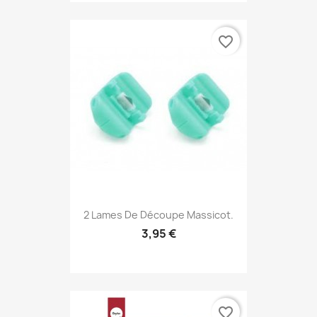
favorite_border
2 Lames De Découpe Massicot.
3,95 €
favorite_border