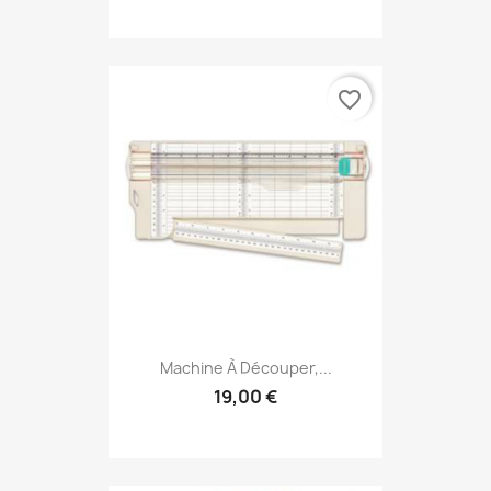
favorite_border
Machine À Découper,...
19,00 €