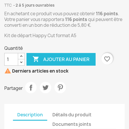
TTC
2 à 5 jours ouvrables
En achetant ce produit vous pouvez obtenir
116
points
.
Votre panier vous rapportera
116
points
qui peuvent être
converti en un bon de réduction de
5,80 €
.
Kit de départ Happy Cut format A5
Quantité

favorite_border
AJOUTER AU PANIER

Derniers articles en stock
Partager
Description
Détails du produit
Documents joints