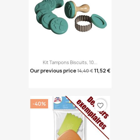
Kit Tampons Biscuits, 10...
Our previous price
11,52 €
14,40 €
-40%
favorite_border