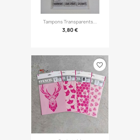
Tampons Transparents...
3,80 €
favorite_border