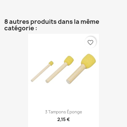
8 autres produits dans la même
catégorie :
favorite_border
3 Tampons Éponge
2,15 €