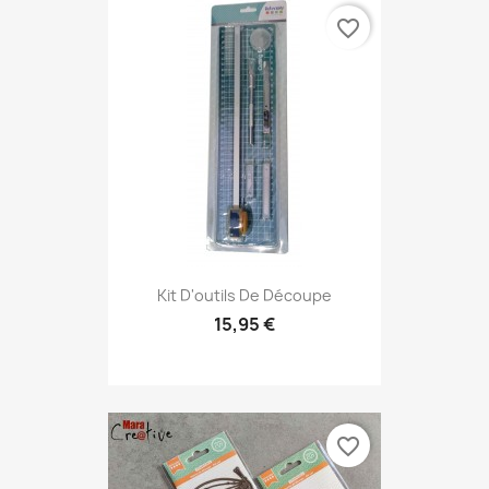
favorite_border
Kit D'outils De Découpe
15,95 €
favorite_border