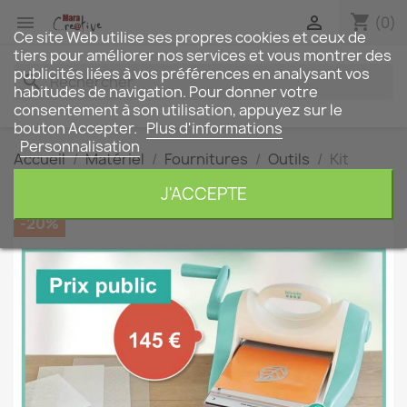
shopping_cart


(0)
Ce site Web utilise ses propres cookies et ceux de
tiers pour améliorer nos services et vous montrer des
publicités liées à vos préférences en analysant vos
search
habitudes de navigation. Pour donner votre
consentement à son utilisation, appuyez sur le
bouton Accepter.
Plus d'informations
Personnalisation
Accueil
Matériel
Fournitures
Outils
Kit
happy cut A5
J'ACCEPTE
-20%