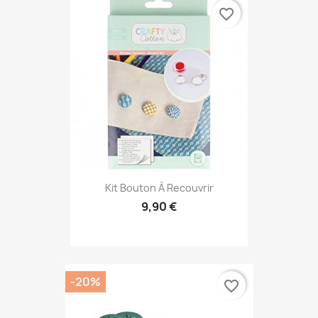
favorite_border
Kit Bouton À Recouvrir
9,90 €
-20%
favorite_border