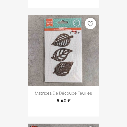
favorite_border
Matrices De Découpe Feuilles
6,40 €