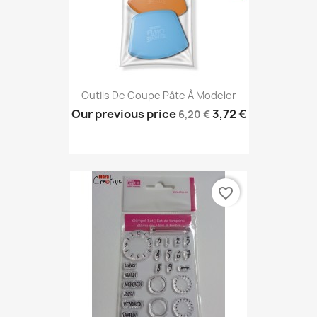
Outils De Coupe Pâte À Modeler
Our previous price
3,72 €
6,20 €
favorite_border