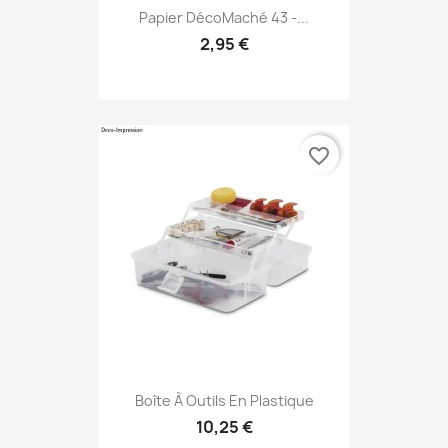
Papier DécoMaché 43 -...
2,95 €
favorite_border
Boîte À Outils En Plastique
10,25 €