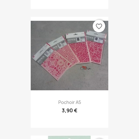
favorite_border
Pochoir A5
3,90 €