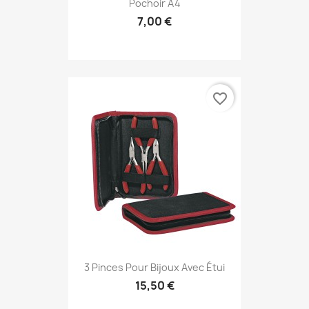
Pochoir A4
7,00 €
favorite_border
3 Pinces Pour Bijoux Avec Étui
15,50 €