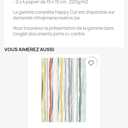
- 2 x 4 papier de 15 x 15 cm. 220g/m2
La gamme complète Happy Cut est disponible sur
demande info@maracreative.be
Vous trouverez la présentation de la gamme dans
l'onglet documents joints ci-contre.
VOUS AIMEREZ AUSSI
favorite_border