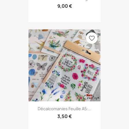
9,00 €
favorite_border
Décalcomanies Feuille A5:...
3,50 €