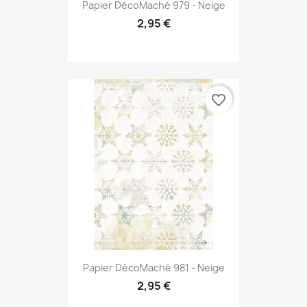
Papier DécoMaché 979 - Neige
2,95 €
favorite_border
Papier DécoMaché 981 - Neige
2,95 €