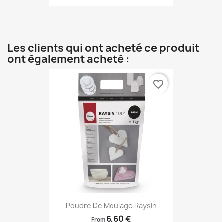
Les clients qui ont acheté ce produit
ont également acheté :
favorite_border
Poudre De Moulage Raysin
6,60 €
From