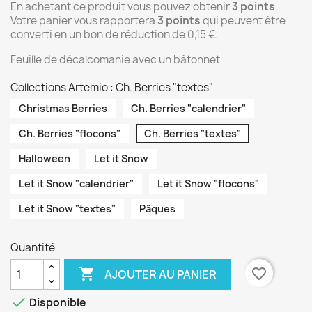
En achetant ce produit vous pouvez obtenir
3
points
.
Votre panier vous rapportera
3
points
qui peuvent être
converti en un bon de réduction de
0,15 €
.
Feuille de décalcomanie avec un bâtonnet
Collections Artemio : Ch. Berries "textes"
Christmas Berries
Ch. Berries "calendrier"
Ch. Berries "flocons"
Ch. Berries "textes"
Halloween
Let it Snow
Let it Snow "calendrier"
Let it Snow "flocons"
Let it Snow "textes"
Pâques
Quantité

favorite_border
AJOUTER AU PANIER

Disponible