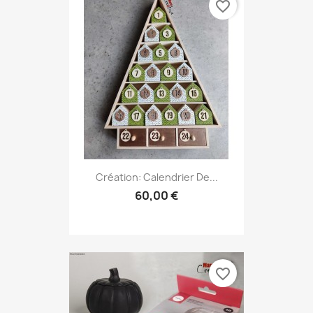
favorite_border
Création: Calendrier De...
60,00 €
favorite_border