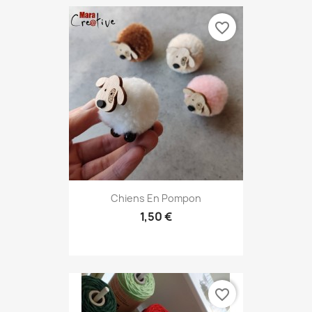
favorite_border
Chiens En Pompon
1,50 €
favorite_border