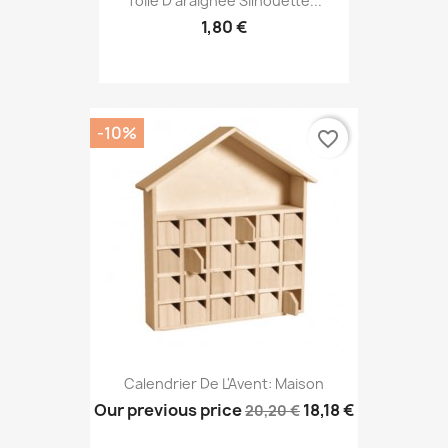
Toile D'araignée Silhouette...
1,80 €
-10%
favorite_border
Calendrier De L'Avent: Maison
Our previous price
18,18 €
20,20 €