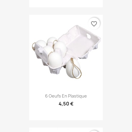
favorite_border
6 Oeufs En Plastique
4,50 €