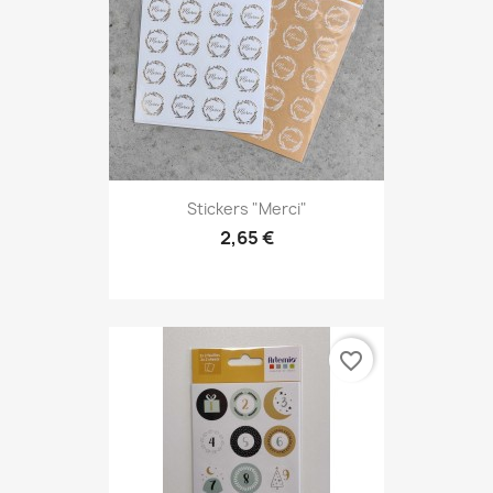
Stickers "Merci"
2,65 €
favorite_border