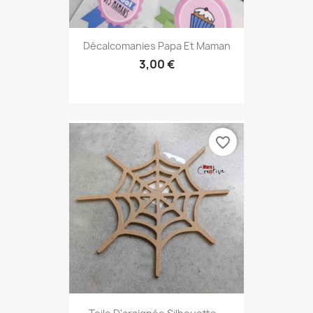
Décalcomanies Papa Et Maman
3,00 €
favorite_border