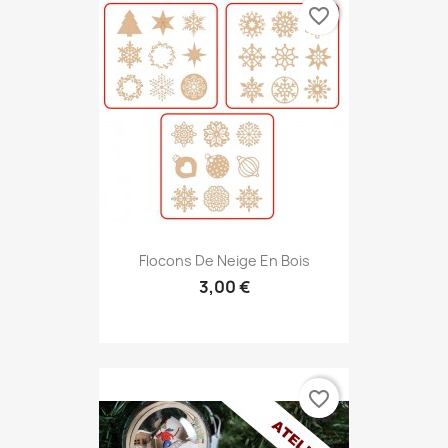
favorite_border
Flocons De Neige En Bois
3,00 €
favorite_border