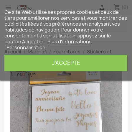
shopping_cart


(0)
Ce site Web utilise ses propres cookies et ceux de
tiers pour améliorer nos services et vous montrer des
publicités liées à vos préférences en analysant vos
search
habitudes de navigation. Pour donner votre
consentement à son utilisation, appuyez sur le
bouton Accepter.
Plus d'informations
Personnalisation
Accueil
Matériel
Fournitures
Stickers et
décalcomanies
Décalcomanies: Fêtes
J'ACCEPTE