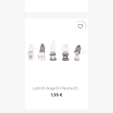
favorite_border
Lutin Et Ange En Feutre Et...
1,55 €