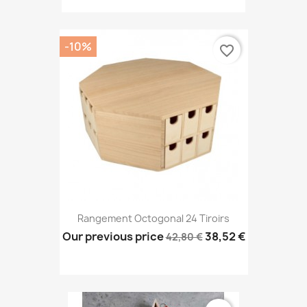
-10%
favorite_border
Rangement Octogonal 24 Tiroirs
Our previous price
38,52 €
42,80 €