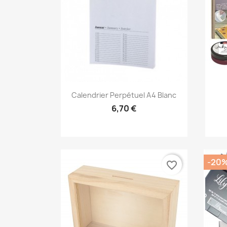
Aperçu rapide

Calendrier Perpétuel A4 Blanc
6,70 €
-20
favorite_border