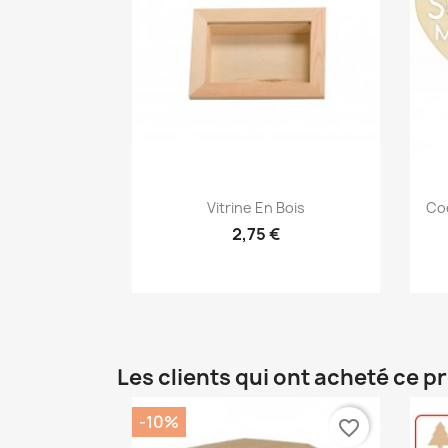
Aperçu rapide

Vitrine En Bois
Coe
2,75 €
Les clients qui ont acheté ce p
-10%
favorite_border