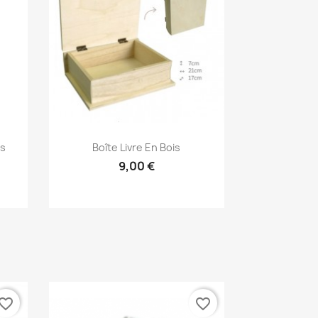
Aperçu rapide

es
Boîte Livre En Bois
9,00 €
vorite_border
favorite_border