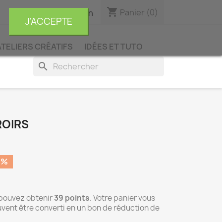
shopping_cart

Panier
(0)
Connexion
J'ACCEPTE
ATELIERS CRÉATIFS
IDÉES ET TUTO
search
ROIRS
0%
 pouvez obtenir
39
points
. Votre panier vous
vent être converti en un bon de réduction de