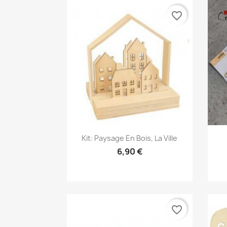
favorite_border
Aperçu rapide

Kit: Paysage En Bois, La Ville
6,90 €
favorite_border