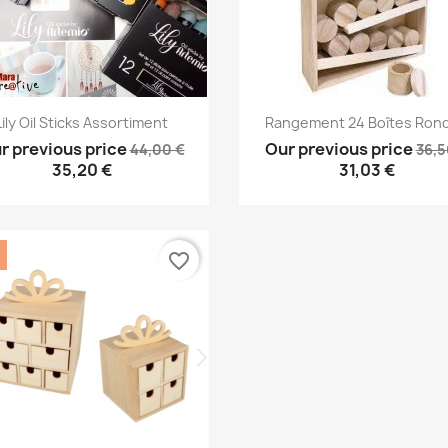
Aperçu rapide
Aperçu rapide


Lily Oil Sticks Assortiment
Rangement 24 Boîtes Ron
r previous price
Our previous price
44,00 €
36,5
35,20 €
31,03 €
favorite_border