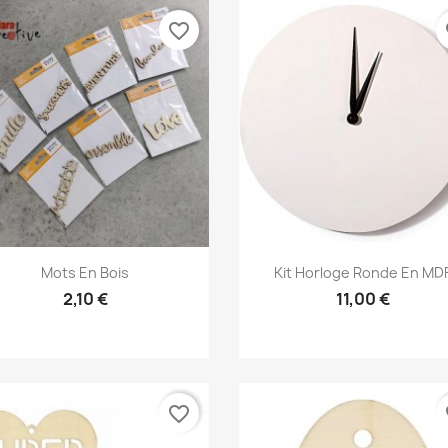
favorite_border
fa
Aperçu rapide
Aperçu rapide


Mots En Bois
Kit Horloge Ronde En MD
2,10 €
11,00 €
favorite_border
fa