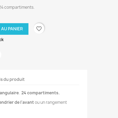
 24 compartiments.
favorite_border
 AU PANIER
ck
ls du produit
angulaire
.
24 compartiments.
endrier de l'avant
ou un rangement