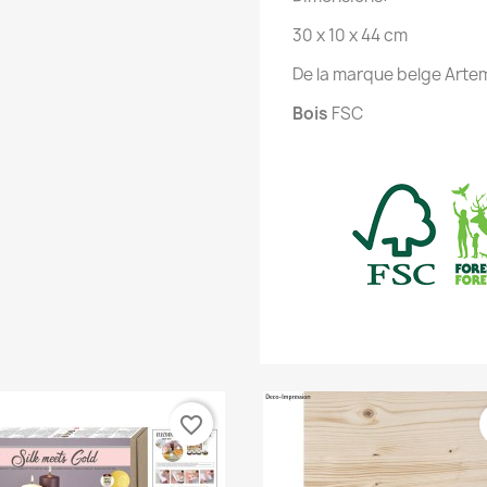
30 x 10 x 44 cm
De la marque belge Arte
Bois
FSC
favorite_border