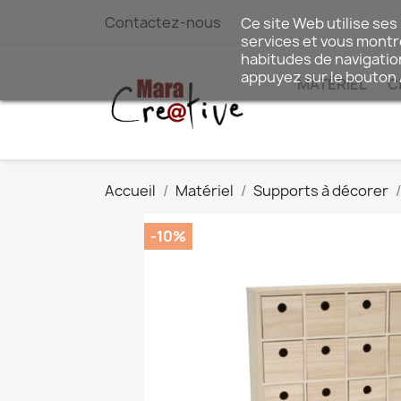
Contactez-nous
Ce site Web utilise ses
services et vous montre
habitudes de navigatio
appuyez sur le bouton
MATÉRIEL
C
Accueil
Matériel
Supports à décorer
-10%