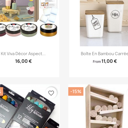
Aperçu rapide
Aperçu rapide


Kit Viva Décor Aspect...
Boîte En Bambou Carré
16,00 €
11,00 €
From
%
-15%
favorite_border