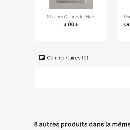
Aperçu rapide

Stickers Calendrier Noël
Ra
3,00 €
Ou
Commentaires (0)
8 autres produits dans la même