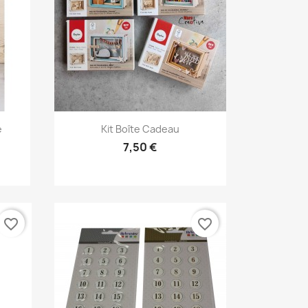
Aperçu rapide

e
Kit Boîte Cadeau
7,50 €
favorite_border
favorite_border