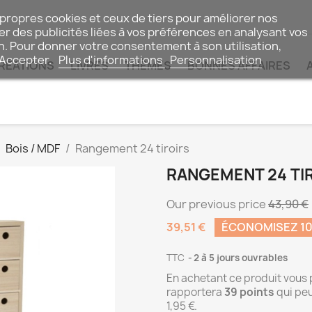
 propres cookies et ceux de tiers pour améliorer nos
r des publicités liées à vos préférences en analysant vos
n. Pour donner votre consentement à son utilisation,
 Accepter.
Plus d'informations
Personnalisation
RÉATIONS
LIVRES
THÈMES
BONNES AFFAIRES
Bois / MDF
Rangement 24 tiroirs
RANGEMENT 24 TI
Our previous price
43,90 €
39,51 €
ÉCONOMISEZ 1
TTC
2 à 5 jours ouvrables
En achetant ce produit vous
rapportera
39
points
qui peu
1,95 €
.