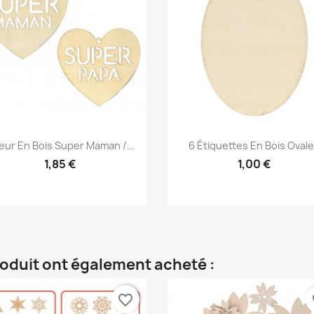
Aperçu rapide
Aperçu rapide


ur En Bois Super Maman /...
6 Étiquettes En Bois Oval
1,85 €
1,00 €
roduit ont également acheté :
favorite_border
fa