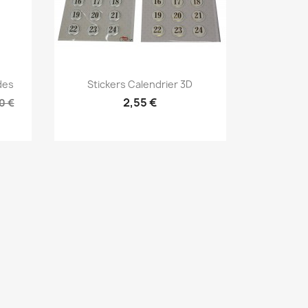
Aperçu rapide

des
Stickers Calendrier 3D
2,55 €
0 €