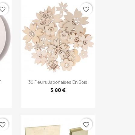
vorite_border
favorite_border
Aperçu rapide

F
30 Fleurs Japonaises En Bois
3,80 €
vorite_border
favorite_border