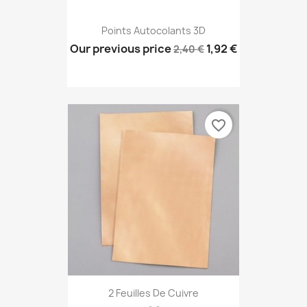
Points Autocolants 3D
Our previous price
1,92 €
2,40 €
favorite_border
2 Feuilles De Cuivre