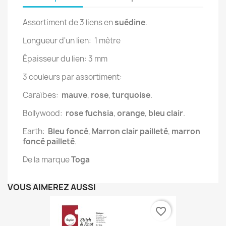
Assortiment de 3 liens en
suédine
.
Longueur d'un lien: 1 mètre
Épaisseur du lien: 3 mm
3 couleurs par assortiment:
Caraïbes:
mauve
,
rose
,
turquoise
.
Bollywood:
rose fuchsia
,
orange
,
bleu clair
.
Earth:
Bleu foncé
,
Marron clair pailleté
,
marron
foncé pailleté
.
De la marque
Toga
VOUS AIMEREZ AUSSI
favorite_border