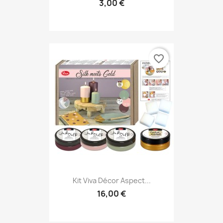
3,00 €
favorite_border
Kit Viva Décor Aspect...
16,00 €