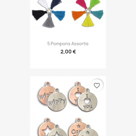
5 Pompons Assortis
2,00 €
favorite_border