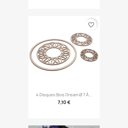
favorite_border
4 Disques Bois Dream Ø 7 À...
7,10 €