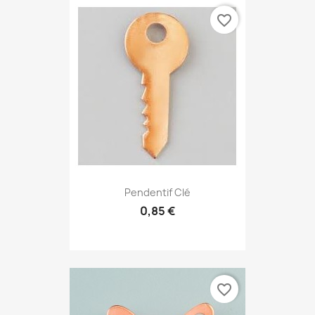
favorite_border
Pendentif Clé
0,85 €
favorite_border