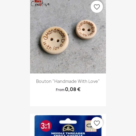
favorite_border
Bouton "Handmade With Love"
0,08 €
From
favorite_border