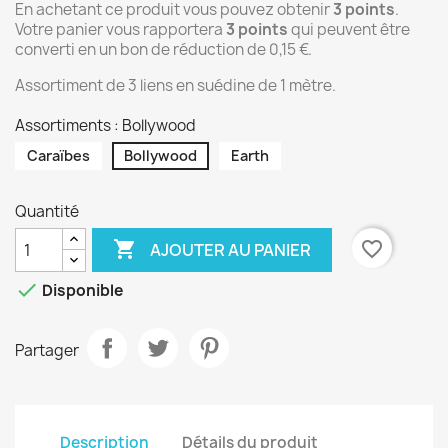
En achetant ce produit vous pouvez obtenir
3
points
.
Votre panier vous rapportera
3
points
qui peuvent être
converti en un bon de réduction de
0,15 €
.
Assortiment de 3 liens en suédine de 1 mètre.
Assortiments : Bollywood
Caraïbes
Bollywood
Earth
Quantité

favorite_border
AJOUTER AU PANIER

Disponible
Partager
Description
Détails du produit