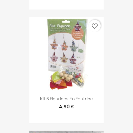
favorite_border
Kit 6 Figurines En Feutrine
4,90 €