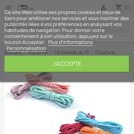
shopping_cart


(0)
Ce site Web utilise ses propres cookies et ceux de
tiers pour améliorer nos services et vous montrer des
publicités liées à vos préférences en analysant vos
search
habitudes de navigation. Pour donner votre
consentement à son utilisation, appuyez sur le
bouton Accepter.
Plus d'informations
Personnalisation
Accueil
Matériel
Le monde du fil
Couture
Mercerie
3 rubans en suédine
J'ACCEPTE