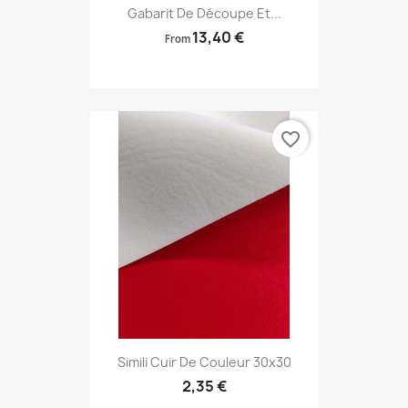
Gabarit De Découpe Et...
13,40 €
From
favorite_border
Simili Cuir De Couleur 30x30
2,35 €