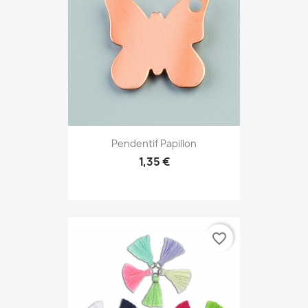
Pendentif Papillon
1,35 €
favorite_border