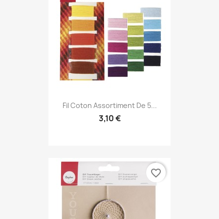
Fil Coton Assortiment De 5...
3,10 €
favorite_border