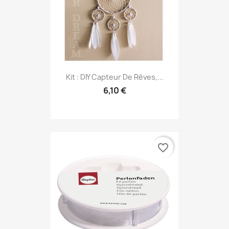
Kit : DIY Capteur De Rêves,...
6,10 €
favorite_border