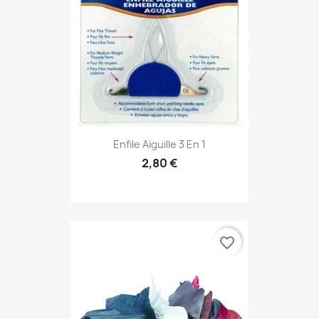
Enfile Aiguille 3 En 1
2,80 €
favorite_border