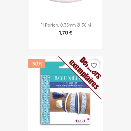
Fil Perlon, 0,35mm Ø, 50 M
1,70 €
-30%
favorite_border