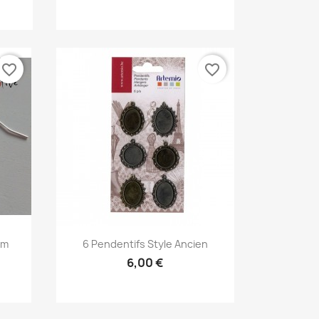
favorite_border
favorite_border
Aperçu rapide

Mm
6 Pendentifs Style Ancien
6,00 €