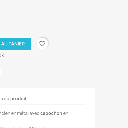
favorite_border
 AU PANIER
ck
ls du produit
ncien en métal avec
cabochon
en