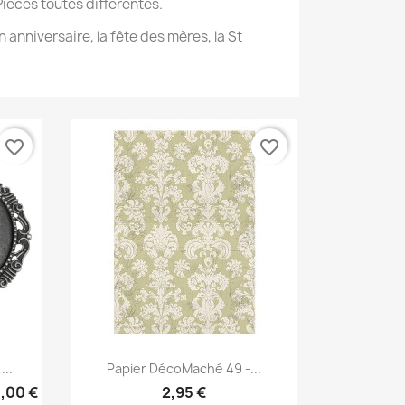
Pièces toutes différentes.
 anniversaire, la fête des mères, la St
favorite_border
favorite_border
Aperçu rapide

..
Papier DécoMaché 49 -...
,00 €
2,95 €