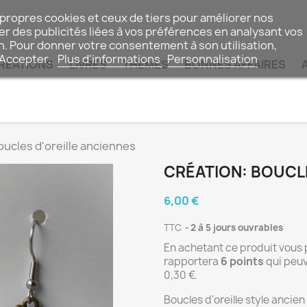
 propres cookies et ceux de tiers pour améliorer nos
r des publicités liées à vos préférences en analysant vos
n. Pour donner votre consentement à son utilisation,
 Accepter.
Plus d'informations
Personnalisation
RÉATIONS
LIVRES
THÈMES
BONNES AFFAIRES
oucles d'oreille anciennes
CRÉATION: BOUCL
6,00 €
TTC
2 à 5 jours ouvrables
En achetant ce produit vous
rapportera
6
points
qui peuv
0,30 €
.
Boucles d'oreille style ancie