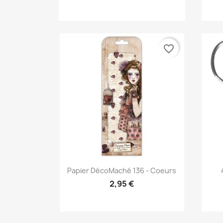
favorite_border
Aperçu rapide

Papier DécoMaché 136 - Coeurs
2,95 €