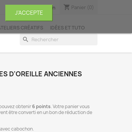
shopping_cart

Panier
(0)
Connexion
J'ACCEPTE
ATELIERS CRÉATIFS
IDÉES ET TUTO
search
ES D'OREILLE ANCIENNES
 pouvez obtenir
6
points
. Votre panier vous
ent être converti en un bon de réduction de
n avec cabochon.