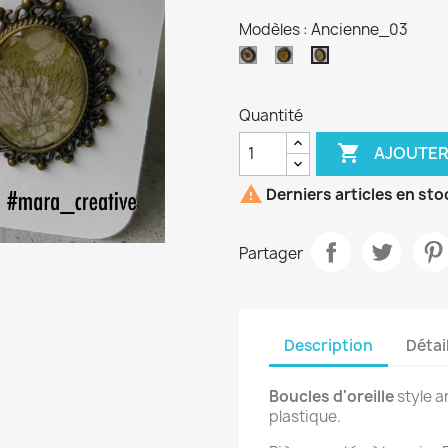
Modèles : Ancienne_03
Ancienne_01
Ancienne_02
Ancienne_03
Quantité

AJOUTER

Derniers articles en sto
Partager
Description
Détai
Boucles d'oreille
style a
plastique.