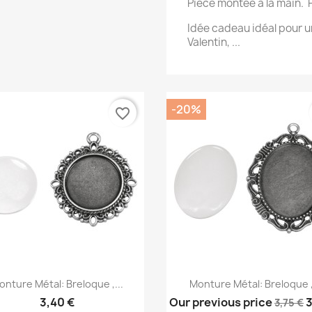
Pièce montée à la main. 
Idée cadeau idéal pour un
Valentin, ...
-20%
favorite_border
Aperçu rapide
Aperçu rapide


onture Métal: Breloque ,...
Monture Métal: Breloque ,.
3,40 €
Our previous price
3
3,75 €