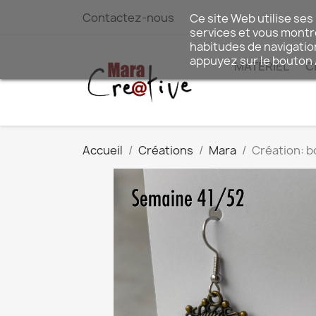
Contactez-nous
Ce site Web utilise ses
services et vous montre
habitudes de navigatio
appuyez sur le bouton
MATÉRIEL
C
Accueil
Créations
Mara
Création: b