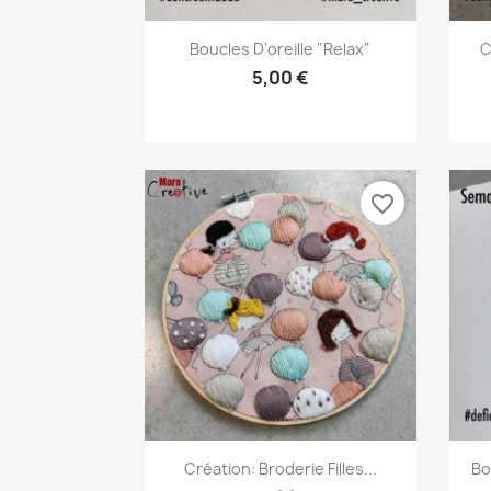
Aperçu rapide

Boucles D'oreille "relax"
C
5,00 €
favorite_border
Aperçu rapide

Création: Broderie Filles...
Bo