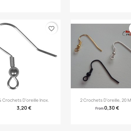
favorite_border
Aperçu rapide
Aperçu rapide


4 Crochets D'oreille Inox.
2 Crochets D'oreille, 20 
3,20 €
0,30 €
From