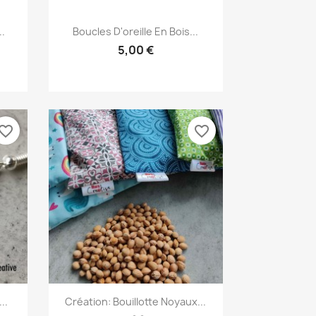
Aperçu rapide

.
Boucles D'oreille En Bois...
5,00 €
vorite_border
favorite_border
Aperçu rapide

..
Création: Bouillotte Noyaux...