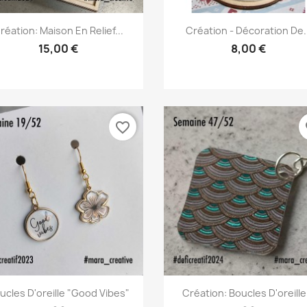
Aperçu rapide
Aperçu rapide


réation: Maison En Relief...
Création - Décoration De..
15,00 €
8,00 €
favorite_border
fa
Aperçu rapide
Aperçu rapide


ucles D'oreille "Good Vibes"
Création: Boucles D'oreille.