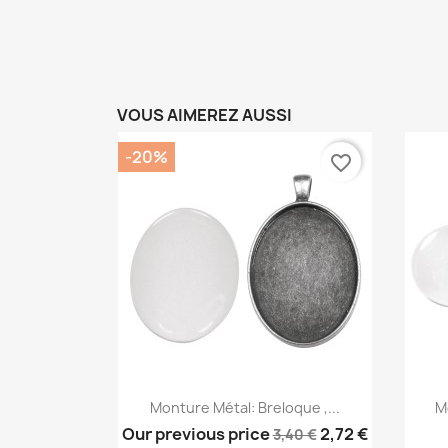
VOUS AIMEREZ AUSSI
-20%
favorite_border
Aperçu rapide

Monture Métal: Breloque ,...
M
Our previous price
2,72 €
3,40 €