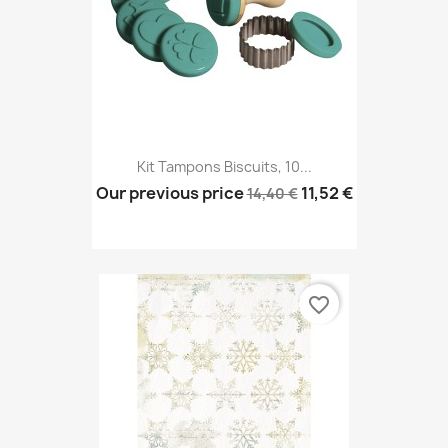
Kit Tampons Biscuits, 10...
Our previous price
11,52 €
14,40 €
favorite_border