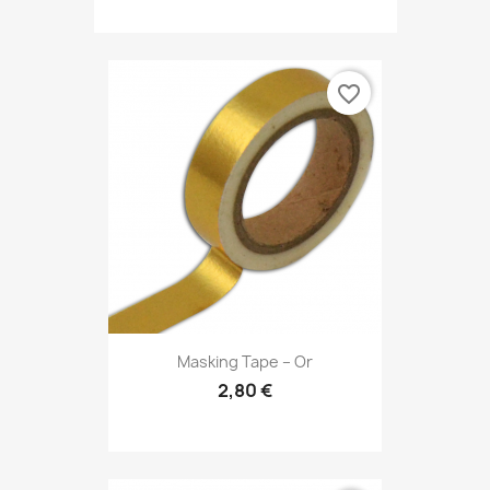
favorite_border
Masking Tape – Or
2,80 €