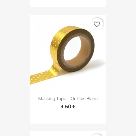
favorite_border
Masking Tape – Or Pois Blanc
3,60 €