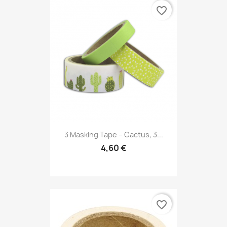
favorite_border
3 Masking Tape – Cactus, 3...
4,60 €
favorite_border