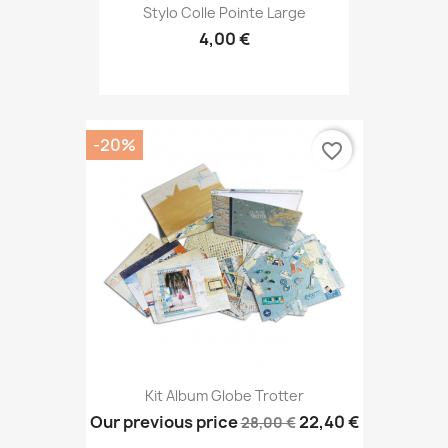
Stylo Colle Pointe Large
4,00 €
-20%
favorite_border
Kit Album Globe Trotter
Our previous price
22,40 €
28,00 €