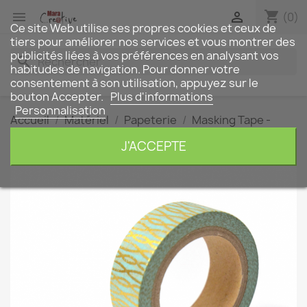
shopping_cart


(0)
Ce site Web utilise ses propres cookies et ceux de
tiers pour améliorer nos services et vous montrer des
publicités liées à vos préférences en analysant vos
search
habitudes de navigation. Pour donner votre
consentement à son utilisation, appuyez sur le
bouton Accepter.
Plus d'informations
Personnalisation
Accueil
Matériel
Papeterie
Masking Tape -
Washi Tape
Masking tape – Bleu & Fils entrelacés or
J'ACCEPTE