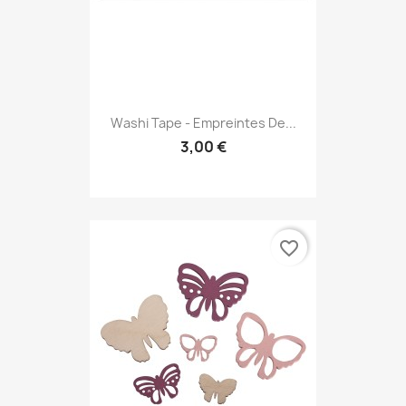
Washi Tape - Empreintes De...
3,00 €
favorite_border