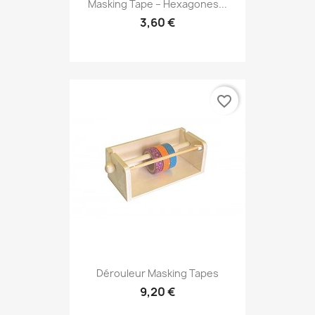
Masking Tape – Hexagones...
3,60 €
favorite_border
Dérouleur Masking Tapes
9,20 €