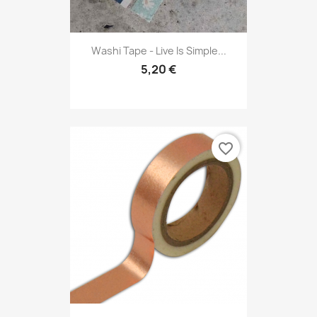
Washi Tape - Live Is Simple...
5,20 €
favorite_border