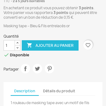
TTC
2 à 5 jours ouvrables
En achetant ce produit vous pouvez obtenir
3
points
.
Votre panier vous rapportera
3
points
qui peuvent être
converti en un bon de réduction de
0,15 €
.
Masking tape – Bleu & Fils entrelacés or
Quantité

favorite_border
AJOUTER AU PANIER

Disponible
Partager
Description
Détails du produit
1 rouleau de masking tape avec un motif de fils