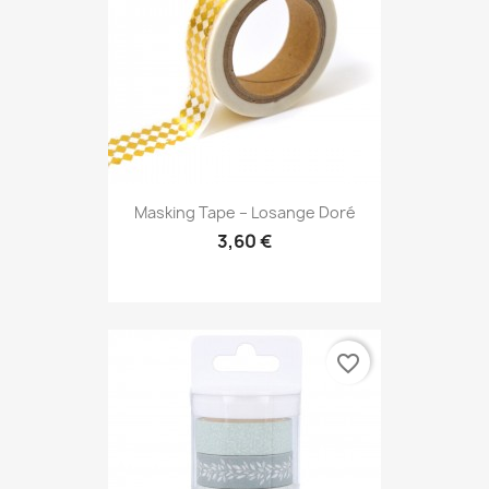
Masking Tape – Losange Doré
3,60 €
favorite_border