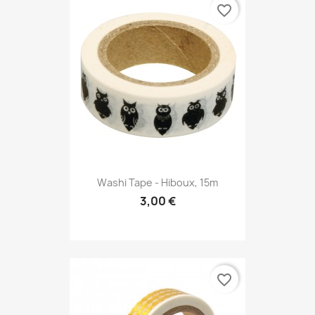
favorite_border
Washi Tape - Hiboux, 15m
3,00 €
favorite_border