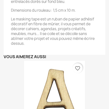
entrelacés dorés sur fond bleu.
Dimensions du rouleau : 1,5 cm x 10 m.
Le masking tape est un ruban de papier adhésif
décoratif en fibre de mûrier, il vous permet de
décorer cahiers, agendas, projets créatifs,
meubles, murs... Il se colle et se décolle sans
abîmer votre projet et vous pouvez même écrire
dessus.
VOUS AIMEREZ AUSSI
favorite_border