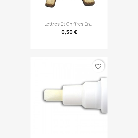
Lettres Et Chiffres En...
0,50 €
favorite_border