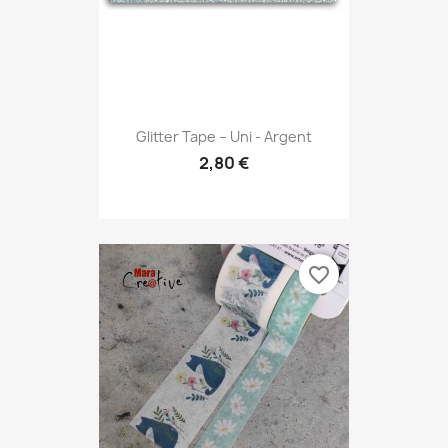
Glitter Tape – Uni - Argent
2,80 €
favorite_border