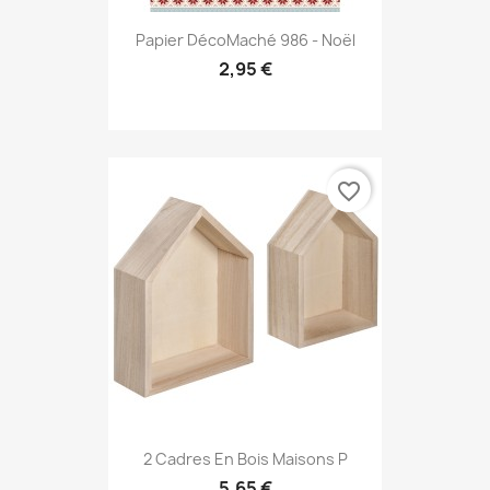
Papier DécoMaché 986 - Noël
2,95 €
favorite_border
2 Cadres En Bois Maisons P
5,65 €