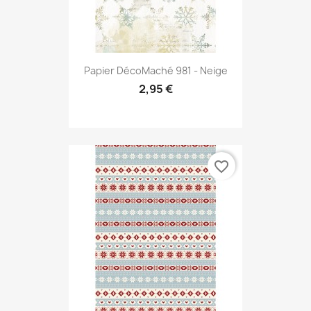
Papier DécoMaché 981 - Neige
2,95 €
favorite_border