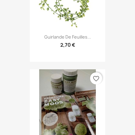
Guirlande De Feuilles...
2,70 €
favorite_border