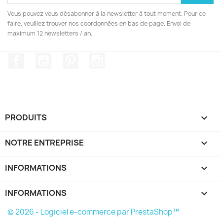
Vous pouvez vous désabonner à la newsletter à tout moment. Pour ce
faire, veuillez trouver nos coordonnées en bas de page. Envoi de
maximum 12 newsletters / an.
Facebook
YouTube
Pinterest
Instagram
PRODUITS

NOTRE ENTREPRISE

INFORMATIONS

INFORMATIONS
keyboard_arrow_down
© 2026 - Logiciel e-commerce par PrestaShop™