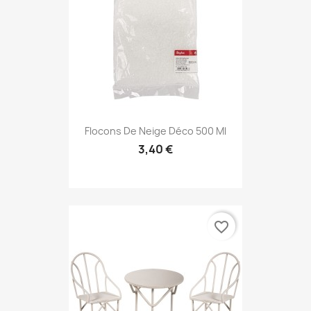
Flocons De Neige Déco 500 Ml
3,40 €
favorite_border