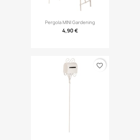
Pergola MINI Gardening
4,90 €
favorite_border