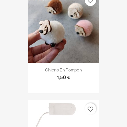
favorite_border
Chiens En Pompon
1,50 €
favorite_border