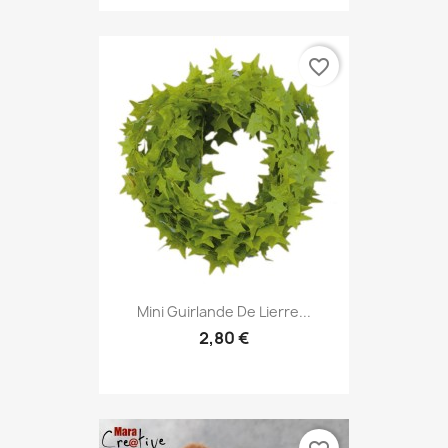
favorite_border
Mini Guirlande De Lierre...
2,80 €