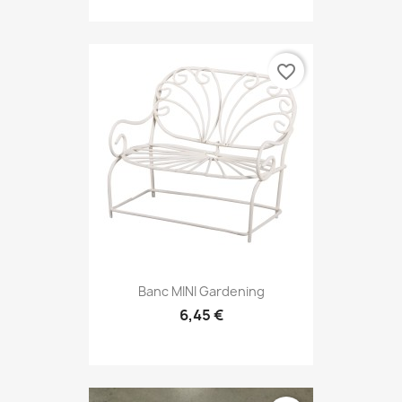
favorite_border
Banc MINI Gardening
6,45 €