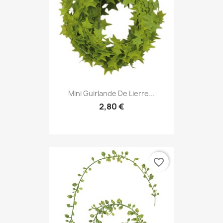
Mini Guirlande De Lierre...
2,80 €
favorite_border