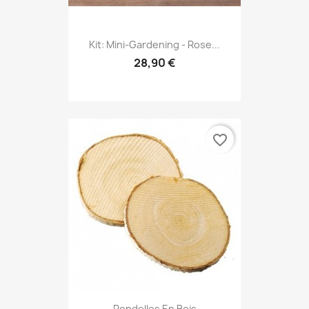
Kit: Mini-Gardening - Rose...
28,90 €
favorite_border
Rondelles En Bois