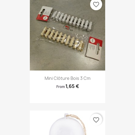
favorite_border
Mini Clôture Bois 3 Cm
1,65 €
From
favorite_border