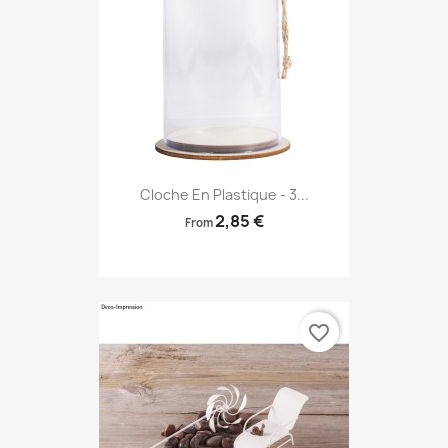
Cloche En Plastique - 3...
2,85 €
From
favorite_border