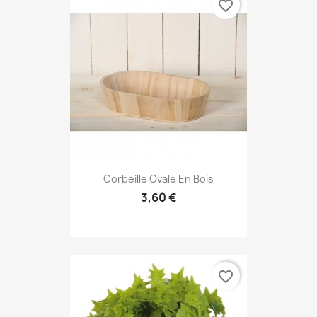
favorite_border
Corbeille Ovale En Bois
3,60 €
favorite_border