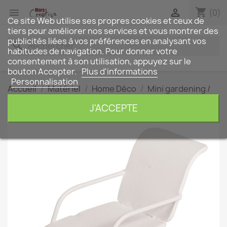
shopping_cart


(0)
Ce site Web utilise ses propres cookies et ceux de
tiers pour améliorer nos services et vous montrer des
publicités liées à vos préférences en analysant vos
search
habitudes de navigation. Pour donner votre
consentement à son utilisation, appuyez sur le
bouton Accepter.
Plus d'informations
Personnalisation
Accueil
Matériel
Home Déco
Mini gardening /
miniatures
Chaise longue MINI gardening
J'ACCEPTE