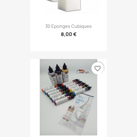
30 Eponges Cubiques
8,00 €
favorite_border