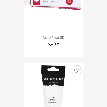
Colle Pour 3D
6,40 €
favorite_border