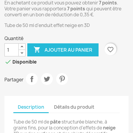
En achetant ce produit vous pouvez obtenir
7
points
.
Votre panier vous rapportera
7
points
qui peuvent être
converti en un bon de réduction de
0,35 €
.
Tube de 50 ml d'enduit effet neige en 3D
Quantité

favorite_border
AJOUTER AU PANIER

Disponible
Partager
Description
Détails du produit
Tube de 50 ml de
pâte
structurée blanche, à
grains fins, pour la conception d'effets de
neige