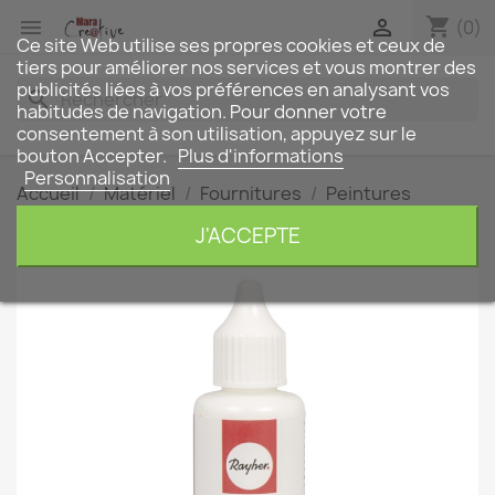
shopping_cart


(0)
Ce site Web utilise ses propres cookies et ceux de
tiers pour améliorer nos services et vous montrer des
publicités liées à vos préférences en analysant vos
search
habitudes de navigation. Pour donner votre
consentement à son utilisation, appuyez sur le
bouton Accepter.
Plus d'informations
Personnalisation
Accueil
Matériel
Fournitures
Peintures
Couleurs
Effet neige - Snow pen
J'ACCEPTE