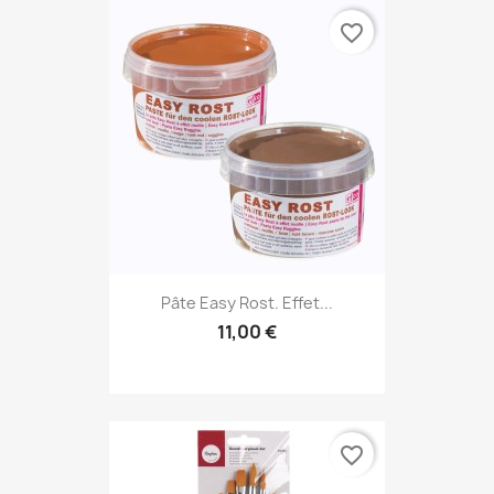
favorite_border
Pâte Easy Rost. Effet...
11,00 €
favorite_border