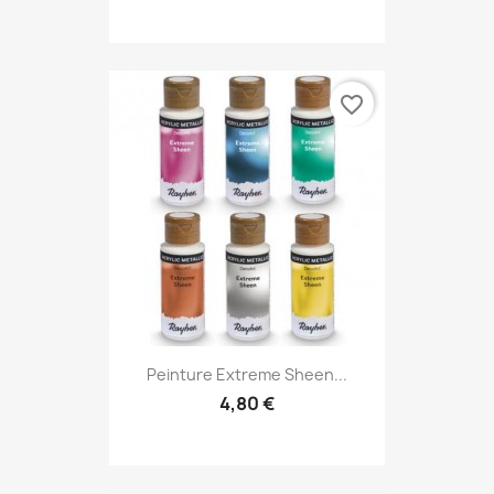
favorite_border
Peinture Extreme Sheen...
4,80 €