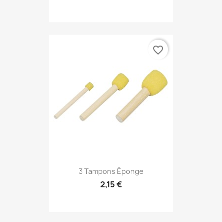
favorite_border
3 Tampons Éponge
2,15 €