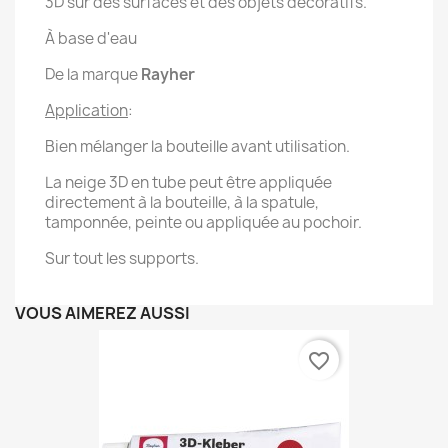
3D sur des surfaces et des objets décoratifs.
À base d'eau
De la marque
Rayher
Application
:
Bien mélanger la bouteille avant utilisation.
La neige 3D en tube peut être appliquée
directement à la bouteille, à la spatule,
tamponnée, peinte ou appliquée au pochoir.
Sur tout les supports.
VOUS AIMEREZ AUSSI
favorite_border