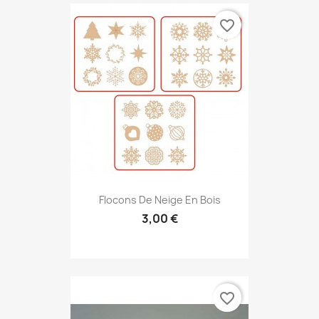
favorite_border
Flocons De Neige En Bois
3,00 €
favorite_border