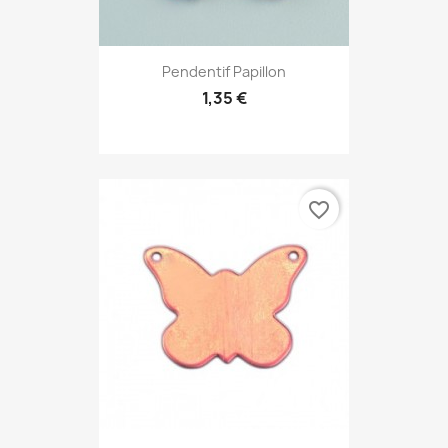
Pendentif Papillon
1,35 €
favorite_border