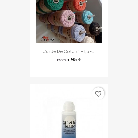
Corde De Coton 1 - 1,5 -...
5,95 €
From
favorite_border