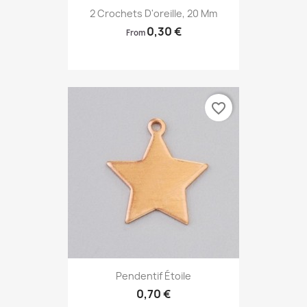
2 Crochets D'oreille, 20 Mm
0,30 €
From
favorite_border
Pendentif Étoile
0,70 €