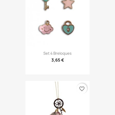
Set 4 Breloques
3,65 €
favorite_border