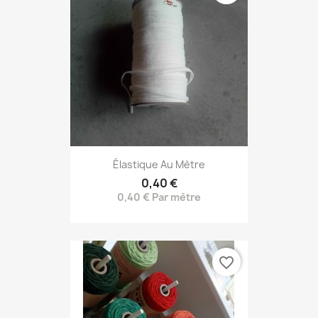
Élastique Au Mètre
0,40 €
0,40 € Par mètre
favorite_border