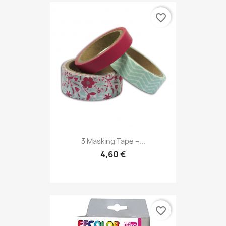
favorite_border
3 Masking Tape –...
4,60 €
favorite_border