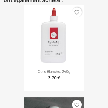
ont également acheté :
favorite_border
Colle Blanche, 240g
3,70 €
favorite_border