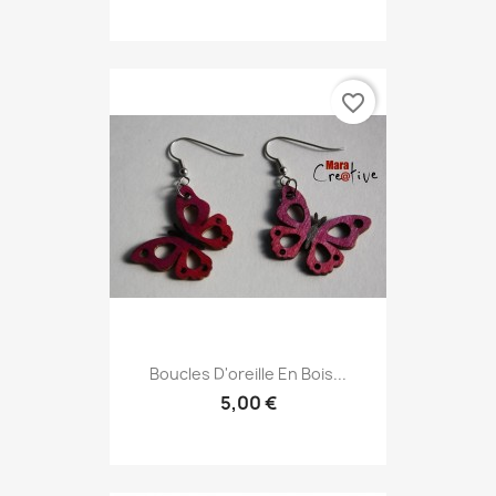
favorite_border
Boucles D'oreille En Bois...
5,00 €