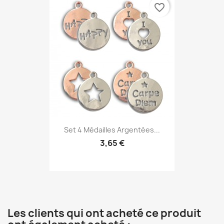
favorite_border
Set 4 Médailles Argentées...
3,65 €
Les clients qui ont acheté ce produit