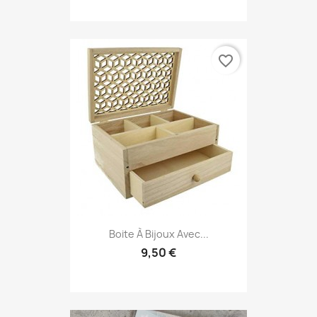
favorite_border
Boite À Bijoux Avec...
9,50 €