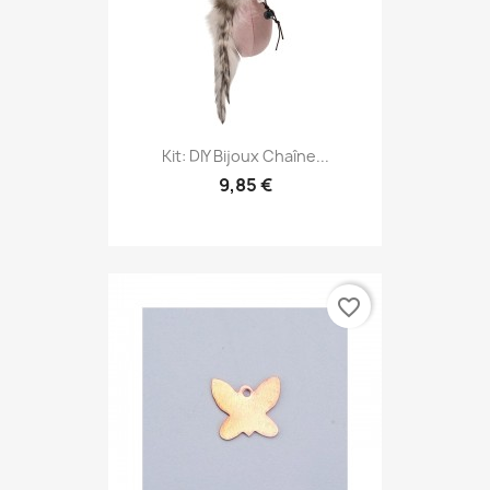
Kit: DIY Bijoux Chaîne...
9,85 €
favorite_border