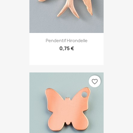
Pendentif Hirondelle
0,75 €
favorite_border