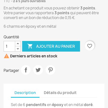
TTC
2 à 5 jours ouvrables
En achetant ce produit vous pouvez obtenir
3
points
.
Votre panier vous rapportera
3
points
qui peuvent être
converti en un bon de réduction de
0,15 €
.
6 charms en époxy et en métal
Quantité

favorite_border
AJOUTER AU PANIER

Derniers articles en stock
Partager
Description
Détails du produit
Set de 6
pendentifs
en
époxy
et en métal
doré
.