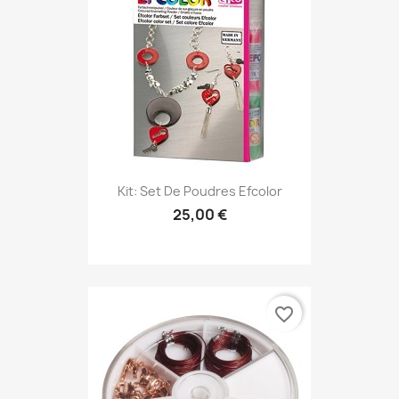
Kit: Set De Poudres Efcolor
25,00 €
favorite_border