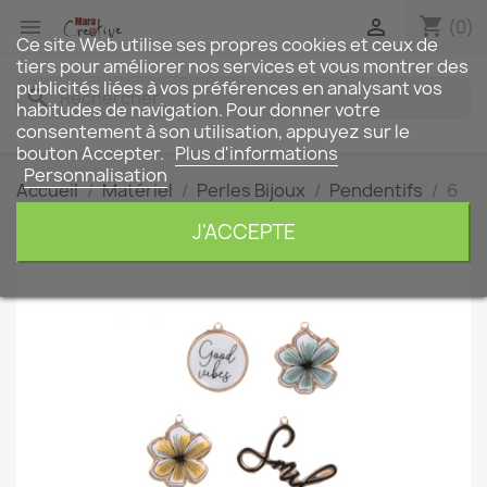
shopping_cart


(0)
Ce site Web utilise ses propres cookies et ceux de
tiers pour améliorer nos services et vous montrer des
publicités liées à vos préférences en analysant vos
search
habitudes de navigation. Pour donner votre
consentement à son utilisation, appuyez sur le
bouton Accepter.
Plus d'informations
Personnalisation
Accueil
Matériel
Perles Bijoux
Pendentifs
6
Breloques époxy et métal "good vibes"
J'ACCEPTE