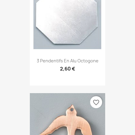
3 Pendentifs En Alu Octogone
2,60 €
favorite_border