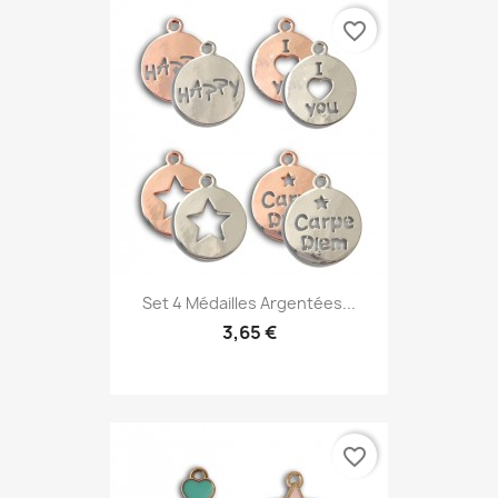
favorite_border
Set 4 Médailles Argentées...
3,65 €
favorite_border