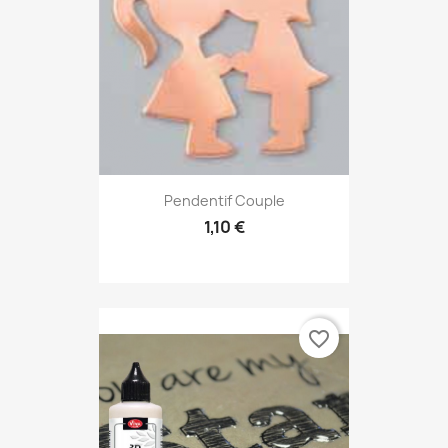
Pendentif Couple
1,10 €
favorite_border