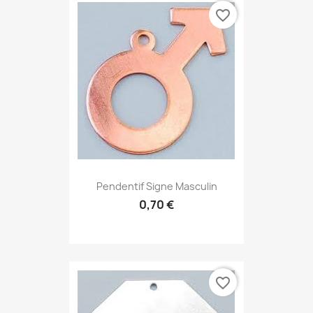
favorite_border
Pendentif Signe Masculin
0,70 €
favorite_border