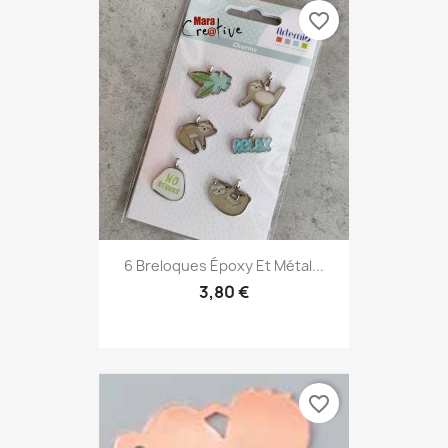
favorite_border
6 Breloques Époxy Et Métal...
3,80 €
favorite_border