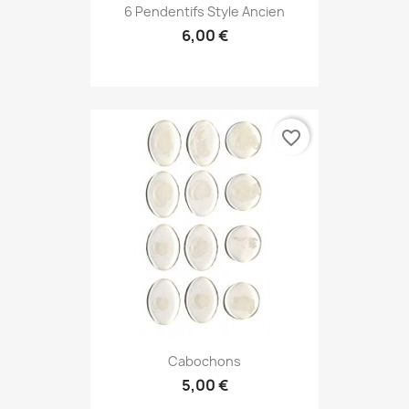
6 Pendentifs Style Ancien
6,00 €
favorite_border
Cabochons
5,00 €