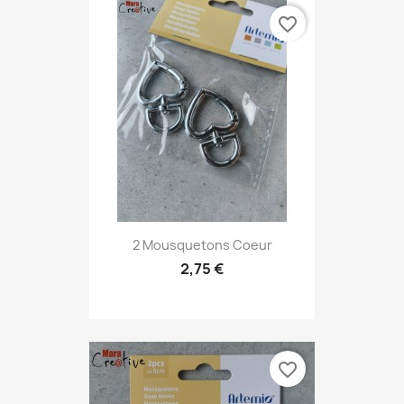
favorite_border
2 Mousquetons Coeur
2,75 €
favorite_border