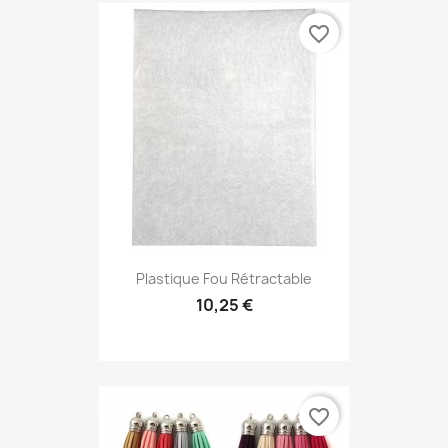
favorite_border
Plastique Fou Rétractable
10,25 €
favorite_border