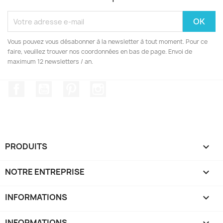
Vous pouvez vous désabonner à la newsletter à tout moment. Pour ce
faire, veuillez trouver nos coordonnées en bas de page. Envoi de
maximum 12 newsletters / an.
Facebook
YouTube
Pinterest
Instagram
PRODUITS

NOTRE ENTREPRISE

INFORMATIONS

INFORMATIONS
keyboard_arrow_down