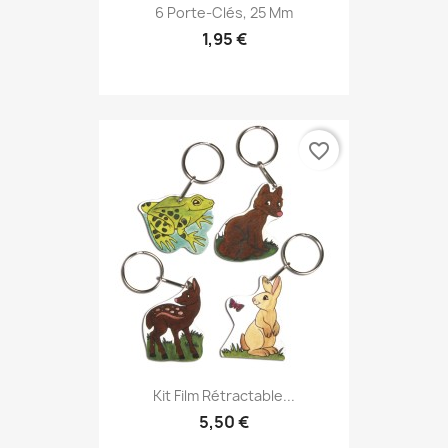
6 Porte-Clés, 25 Mm
1,95 €
favorite_border
Kit Film Rétractable...
5,50 €