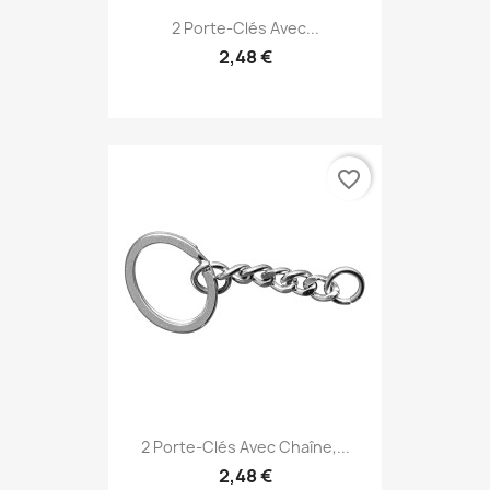
2 Porte-Clés Avec...
2,48 €
favorite_border
2 Porte-Clés Avec Chaîne,...
2,48 €