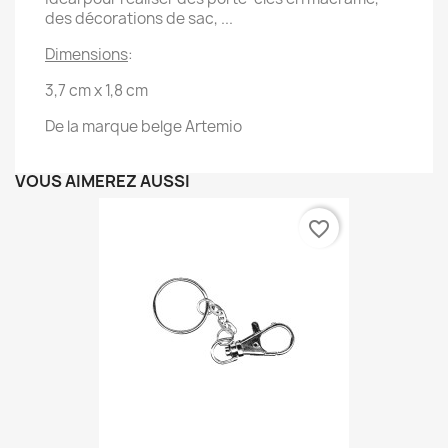
des décorations de sac, ...
Dimensions
:
3,7 cm x 1,8 cm
De la marque belge Artemio
VOUS AIMEREZ AUSSI
favorite_border