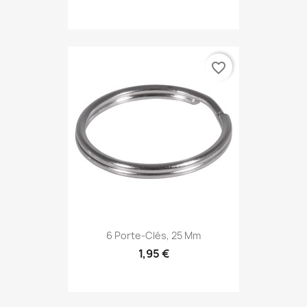
favorite_border
6 Porte-Clés, 25 Mm
1,95 €