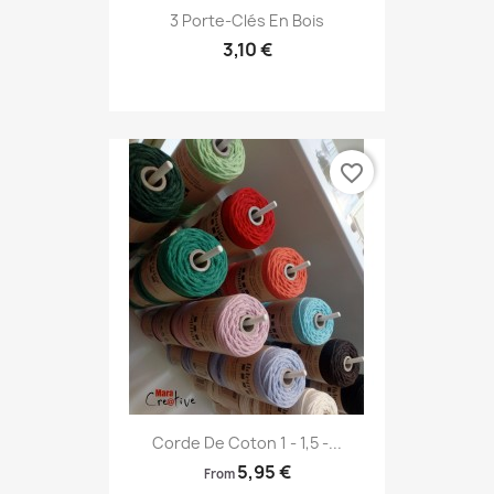
3 Porte-Clés En Bois
3,10 €
favorite_border
Corde De Coton 1 - 1,5 -...
5,95 €
From