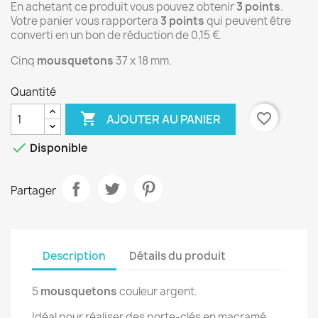
En achetant ce produit vous pouvez obtenir
3
points
.
Votre panier vous rapportera
3
points
qui peuvent être
converti en un bon de réduction de
0,15 €
.
Cinq
mousquetons
37 x 18 mm.
Quantité

favorite_border
AJOUTER AU PANIER

Disponible
Partager
Description
Détails du produit
5
mousquetons
couleur argent.
Idéal pour réaliser des porte-clés en macramé,