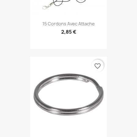
15 Cordons Avec Attache
2,85 €
favorite_border