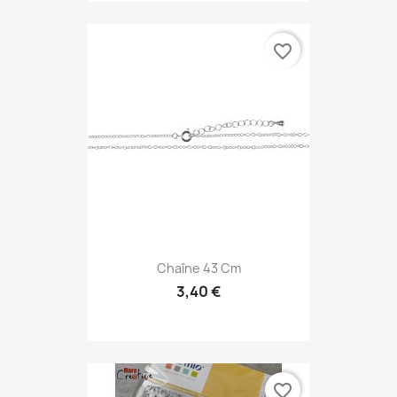
favorite_border
Chaîne 43 Cm
3,40 €
favorite_border