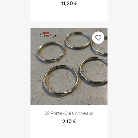
11,20 €
favorite_border
22 Porte-Clés Anneaux
2,10 €