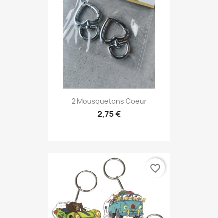
2 Mousquetons Coeur
2,75 €
favorite_border