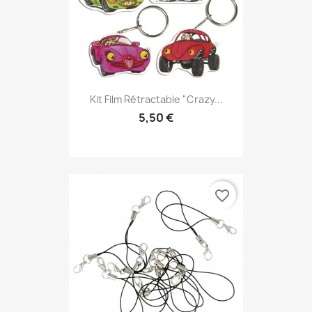
Kit Film Rétractable "Crazy...
5,50 €
favorite_border