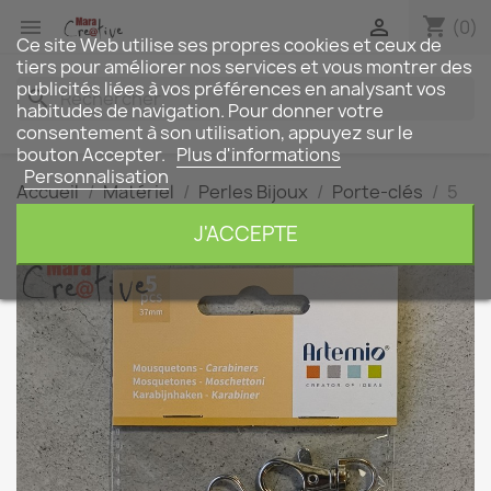
shopping_cart


(0)
Ce site Web utilise ses propres cookies et ceux de
tiers pour améliorer nos services et vous montrer des
publicités liées à vos préférences en analysant vos
search
habitudes de navigation. Pour donner votre
consentement à son utilisation, appuyez sur le
bouton Accepter.
Plus d'informations
Personnalisation
Accueil
Matériel
Perles Bijoux
Porte-clés
5
Mousquetons
J'ACCEPTE