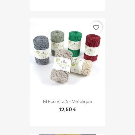
favorite_border
Fil Eco Vita 4 - Métalique
12,50 €