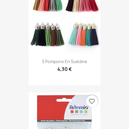
5 Pompons En Suédine
4,30 €
favorite_border