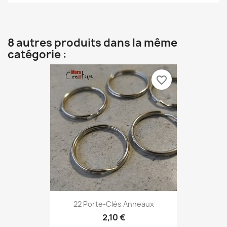
8 autres produits dans la même
catégorie :
favorite_border
22 Porte-Clés Anneaux
2,10 €