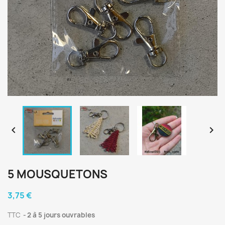


5 MOUSQUETONS
3,75 €
TTC
2 à 5 jours ouvrables