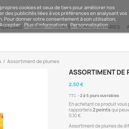
 propres cookies et ceux de tiers pour améliorer nos
r des publicités liées à vos préférences en analysant vos
n. Pour donner votre consentement à son utilisation,
 Accepter.
Plus d'informations
Personnalisation
RÉATIONS
LIVRES
THÈMES
BONNES AFFAIRES
s
Assortiment de plumes
ASSORTIMENT DE
2,50 €
TTC
2 à 5 jours ouvrables
En achetant ce produit vous
rapportera
2
points
qui peuv
0,10 €
.
Assortiment de plumes de dif