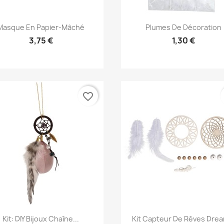
Aperçu rapide
Aperçu rapide


Masque En Papier-Mâché
Plumes De Décoration
3,75 €
1,30 €
favorite_border
Aperçu rapide
Aperçu rapide


Kit: DIY Bijoux Chaîne...
Kit Capteur De Rêves Drea