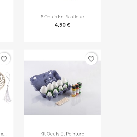
Aperçu rapide

6 Oeufs En Plastique
4,50 €
favorite_border
favorite_border
Aperçu rapide

m...
Kit Oeufs Et Peinture