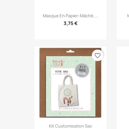
Aperçu rapide

Masque En Papier-Mâché,...
3,75 €
favorite_border
Aperçu rapide

Kit Customisation Sac