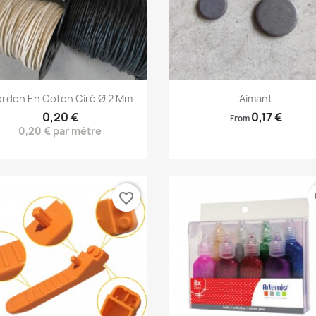
Aperçu rapide
Aperçu rapide


rdon En Coton Ciré Ø 2 Mm
Aimant
0,20 €
0,17 €
From
0,20 € par mètre
favorite_border
fa