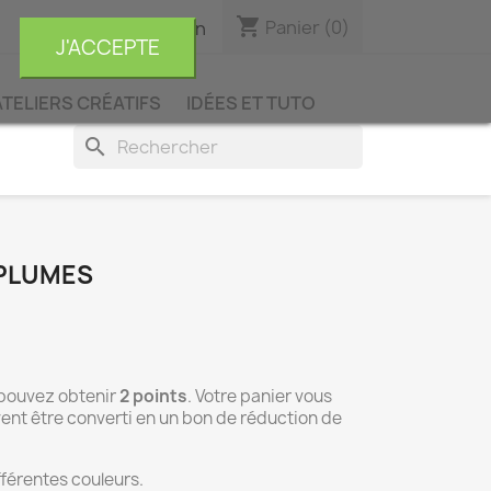
shopping_cart

Panier
(0)
Connexion
J'ACCEPTE
ATELIERS CRÉATIFS
IDÉES ET TUTO
search
 PLUMES
 pouvez obtenir
2
points
. Votre panier vous
ent être converti en un bon de réduction de
férentes couleurs.