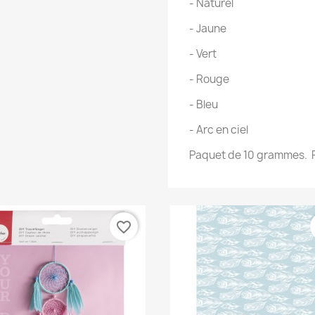
- Naturel
- Jaune
- Vert
- Rouge
- Bleu
- Arc en ciel
Paquet de 10 grammes. P
favorite_border