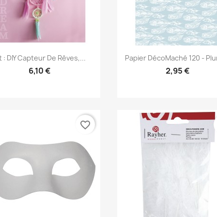
Aperçu rapide
Aperçu rapide


t : DIY Capteur De Rêves,...
Papier DécoMaché 120 - Pl
6,10 €
2,95 €
favorite_border