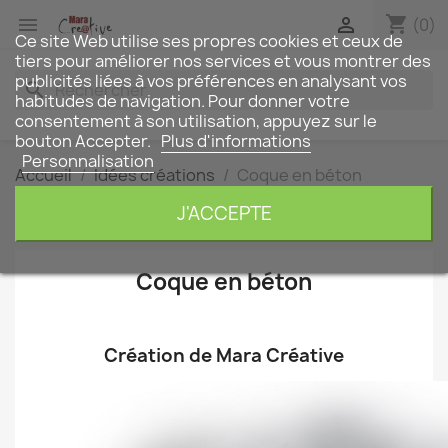
shopping_cart


(0)
Ce site Web utilise ses propres cookies et ceux de
tiers pour améliorer nos services et vous montrer des
publicités liées à vos préférences en analysant vos
search
habitudes de navigation. Pour donner votre
consentement à son utilisation, appuyez sur le
bouton Accepter.
Plus d'informations
Personnalisation
Accueil
Idées créations
Coque en béton
Coque en béton
J'ACCEPTE
Coque en béton
.
Création de Mara Créative