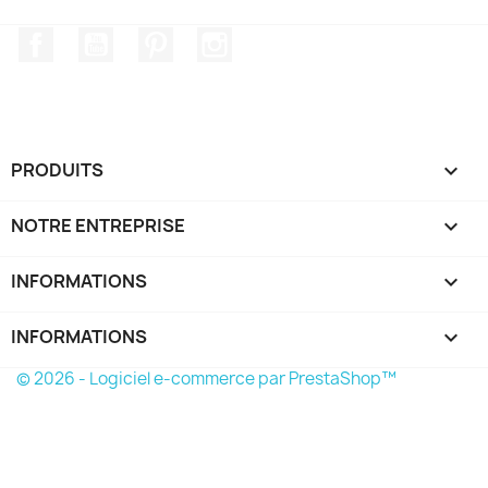
Facebook
YouTube
Pinterest
Instagram
PRODUITS

NOTRE ENTREPRISE

INFORMATIONS

INFORMATIONS
keyboard_arrow_down
© 2026 - Logiciel e-commerce par PrestaShop™