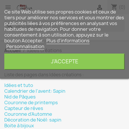
shopping_cart


(0)
Ce site Web utilise ses propres cookies et ceux de
tiers pour améliorer nos services et vous montrer des
publicités liées à vos préférences en analysant vos
search
habitudes de navigation. Pour donner votre
consentement à son utilisation, appuyez sur le
bouton Accepter.
Plus d'informations
Personnalisation
Accueil
Idées créations
Idées créations
J'ACCEPTE
Liste des pages dans Idées créations :
Idées et tuto
Calendrier de l'avent: Sapin
Nid de Pâques
Couronne de printemps
Capteur de rêves
Couronne d'Automne
Décoration de Noël: sapin
Boite à bijoux