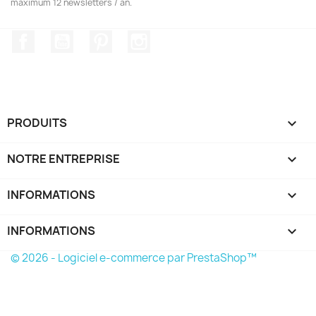
maximum 12 newsletters / an.
Facebook
YouTube
Pinterest
Instagram
PRODUITS

NOTRE ENTREPRISE

INFORMATIONS

INFORMATIONS
keyboard_arrow_down
© 2026 - Logiciel e-commerce par PrestaShop™