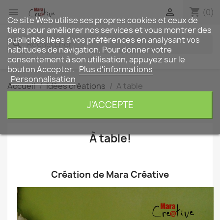
shopping_cart


(0)
Ce site Web utilise ses propres cookies et ceux de
tiers pour améliorer nos services et vous montrer des
publicités liées à vos préférences en analysant vos
search
habitudes de navigation. Pour donner votre
consentement à son utilisation, appuyez sur le
bouton Accepter.
Plus d'informations
Personnalisation
Accueil
Idées créations
A table
A table
J'ACCEPTE
À table!
.
Création de Mara Créative