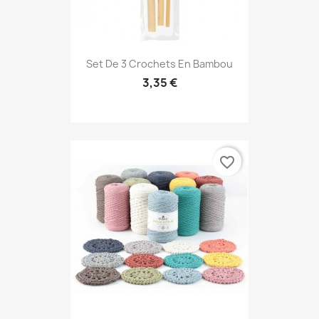
Set De 3 Crochets En Bambou
3,35 €
favorite_border