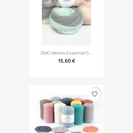
DMC Merino Essentiel 5...
15,60 €
favorite_border