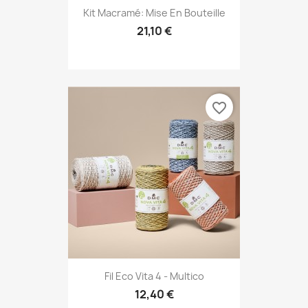
Kit Macramé: Mise En Bouteille
21,10 €
favorite_border
Fil Eco Vita 4 - Multico
12,40 €