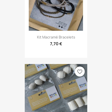
Kit Macramé Bracelets
7,70 €
favorite_border