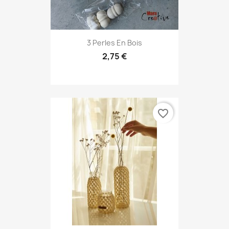
3 Perles En Bois
2,75 €
favorite_border