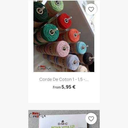
favorite_border
Corde De Coton 1 - 1,5 -...
5,95 €
From
favorite_border