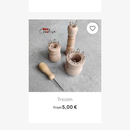
favorite_border
Tricotin
5,00 €
From