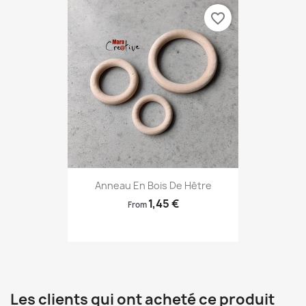
favorite_border
Anneau En Bois De Hêtre
1,45 €
From
Les clients qui ont acheté ce produit