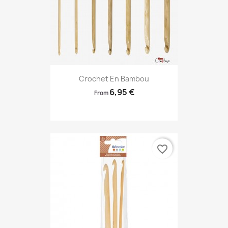
Crochet En Bambou
6,95 €
From
favorite_border