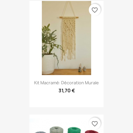
favorite_border
Kit Macramé: Décoration Murale
31,70 €
favorite_border