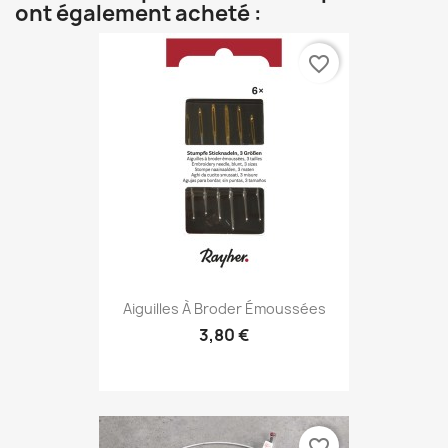
ont également acheté :
favorite_border
Aiguilles À Broder Émoussées
3,80 €
favorite_border