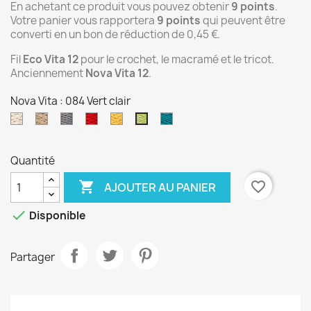
En achetant ce produit vous pouvez obtenir
9
points
.
Votre panier vous rapportera
9
points
qui peuvent être
converti en un bon de réduction de
0,45 €
.
Fil
Eco Vita 12
pour le crochet, le macramé et le tricot.
Anciennement
Nova Vita 12
.
Nova Vita : 084 Vert clair
031
03
12
05
092
082
084
Blanc
beige
gris
rouge
Jaune
Bleu
Vert
foncé
turquoise
clair
Quantité

favorite_border
AJOUTER AU PANIER

Disponible
Partager