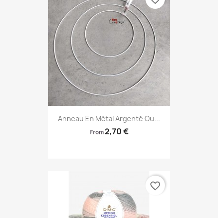
Anneau En Métal Argenté Ou...
2,70 €
From
favorite_border