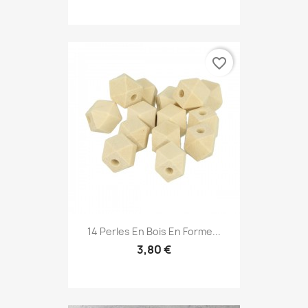
favorite_border
14 Perles En Bois En Forme...
3,80 €