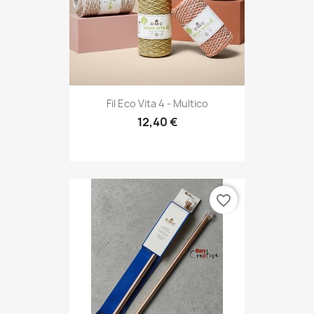
Fil Eco Vita 4 - Multico
12,40 €
favorite_border