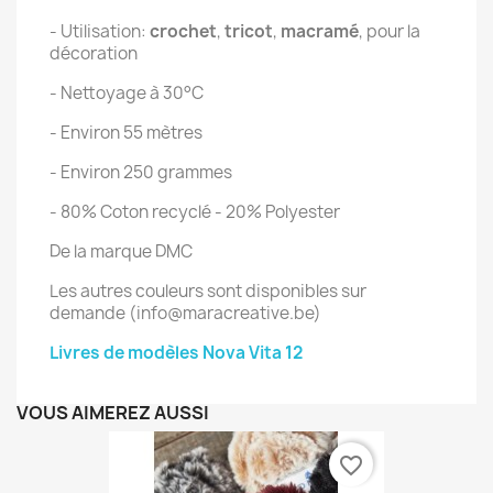
- Utilisation:
crochet
,
tricot
,
macramé
,
pour la
décoration
- Nettoyage à 30°C
- Environ 55 mètres
- Environ 250 grammes
- 80% Coton recyclé - 20% Polyester
De la marque DMC
Les autres couleurs sont disponibles sur
demande (info@maracreative.be)
Livres de modèles Nova Vita 12
VOUS AIMEREZ AUSSI
favorite_border