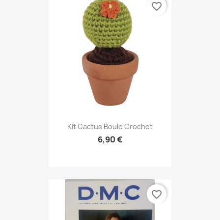
favorite_border
Kit Cactus Boule Crochet
6,90 €
favorite_border