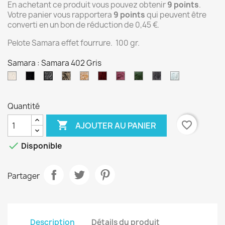
En achetant ce produit vous pouvez obtenir
9
points
.
Votre panier vous rapportera
9
points
qui peuvent être
converti en un bon de réduction de
0,45 €
.
Pelote Samara effet fourrure. 100 gr.
Samara : Samara 402 Gris
Samara
Samara
Samara
Samara
Samara
Samara
Samara
Samara
Samara
Samara
400
401
403
404
405
410
412
413
416
402
Blanc
Noir
Noir/Beige
Beige/Blanc
Bordeaux
Rose
vert
Gris
Bleu
Gris
Quantité
souris
clair

favorite_border
AJOUTER AU PANIER

Disponible
Partager
Description
Détails du produit