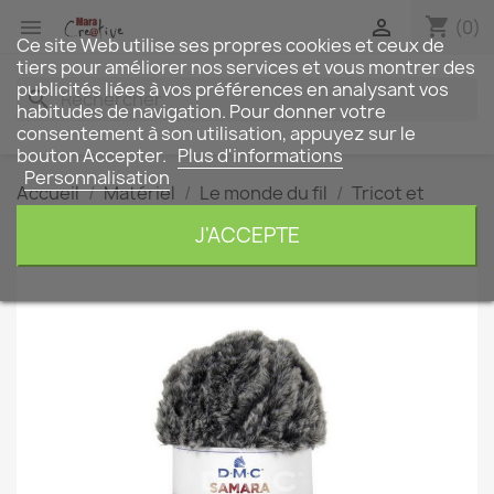
shopping_cart


(0)
Ce site Web utilise ses propres cookies et ceux de
tiers pour améliorer nos services et vous montrer des
publicités liées à vos préférences en analysant vos
search
habitudes de navigation. Pour donner votre
consentement à son utilisation, appuyez sur le
bouton Accepter.
Plus d'informations
Personnalisation
Accueil
Matériel
Le monde du fil
Tricot et
Crochet
Pelote Samara aspect fourrure
J'ACCEPTE