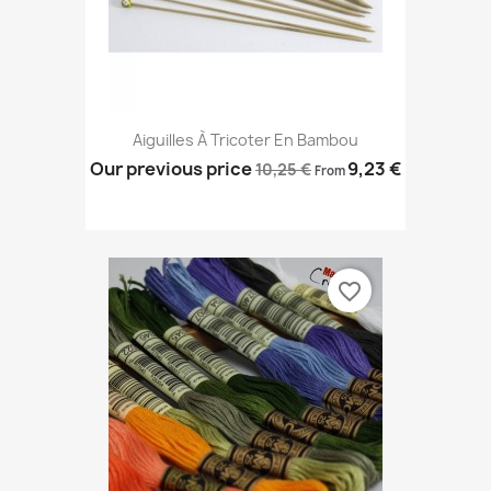
Aiguilles À Tricoter En Bambou
Our previous price
9,23 €
10,25 €
From
favorite_border