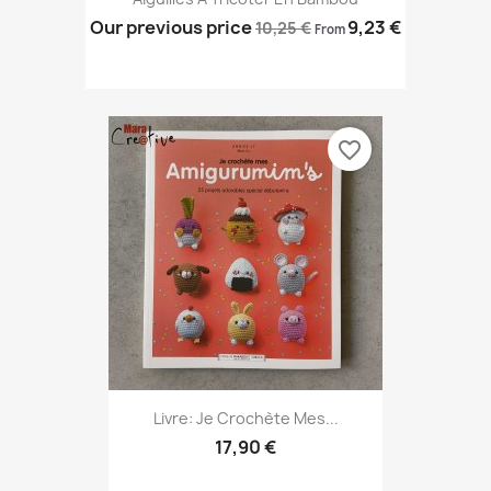
Our previous price
9,23 €
10,25 €
From
favorite_border
Livre: Je Crochète Mes...
17,90 €