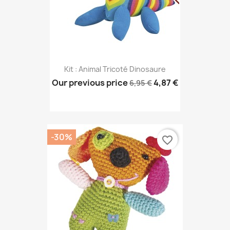
Kit : Animal Tricoté Dinosaure
Our previous price
4,87 €
6,95 €
-30%
favorite_border