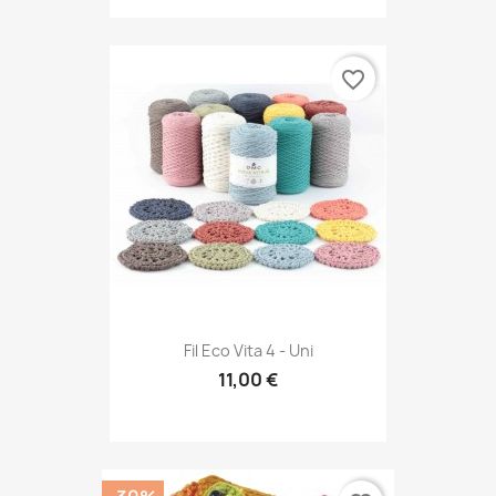
favorite_border
Fil Eco Vita 4 - Uni
11,00 €