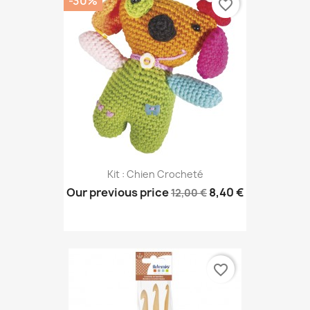
-30%
favorite_border
Kit : Chien Crocheté
Our previous price
8,40 €
12,00 €
favorite_border