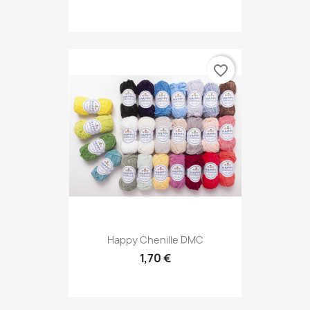
favorite_border
Happy Chenille DMC
1,70 €