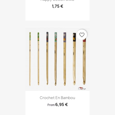
1,75 €
favorite_border
Crochet En Bambou
6,95 €
From