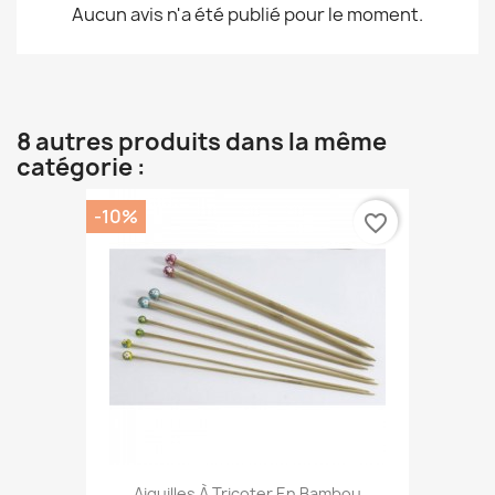
Aucun avis n'a été publié pour le moment.
8 autres produits dans la même
catégorie :
-10%
favorite_border
Aiguilles À Tricoter En Bambou