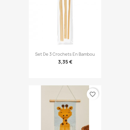
Set De 3 Crochets En Bambou
3,35 €
favorite_border