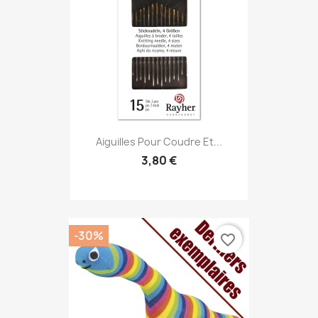
Aiguilles Pour Coudre Et...
3,80 €
-30%
favorite_border