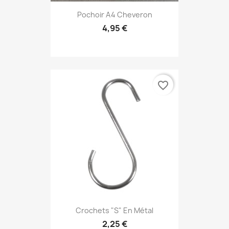
Pochoir A4 Cheveron
4,95 €
favorite_border
Crochets "S" En Métal
2,25 €