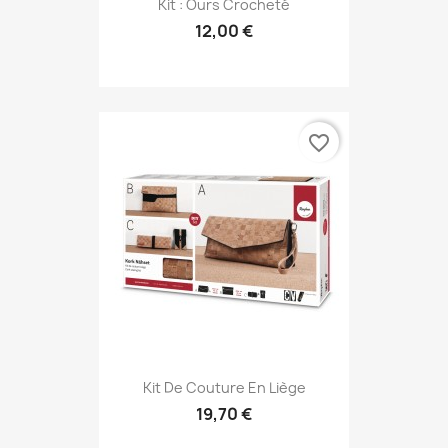
Kit : Ours Crocheté
12,00 €
favorite_border
Kit De Couture En Liège
19,70 €