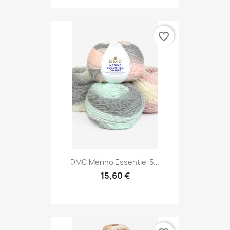
favorite_border
DMC Merino Essentiel 5...
15,60 €