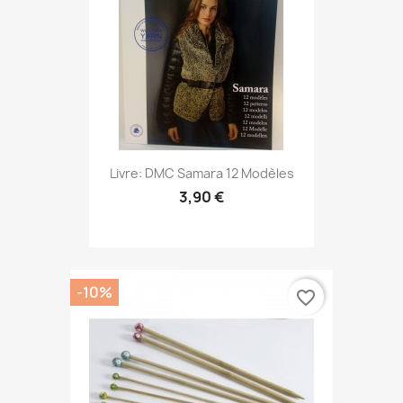
Livre: DMC Samara 12 Modèles
3,90 €
-10%
favorite_border