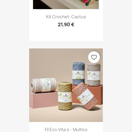
Kit Crochet: Cactus
21,90 €
favorite_border
Fil Eco Vita 4 - Multico