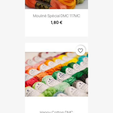
Mouliné Spécial DMC 117MC
1,80 €
favorite_border
Happy Cotton DMC