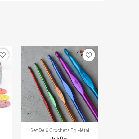
vorite_border
favorite_border
Aperçu rapide

Set De 6 Crochets En Métal
19
6,50 €