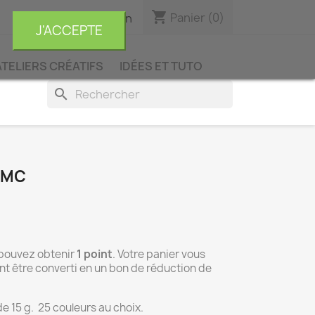
shopping_cart

Panier
(0)
Connexion
J'ACCEPTE
ATELIERS CRÉATIFS
IDÉES ET TUTO
search
DMC
 pouvez obtenir
1
point
. Votre panier vous
t être converti en un bon de réduction de
e 15 g. 25 couleurs au choix.