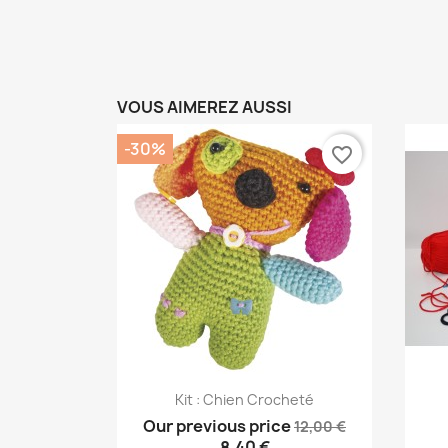
VOUS AIMEREZ AUSSI
-30%
favorite_border
Aperçu rapide

Kit : Chien Crocheté
Our previous price
12,00 €
8,40 €