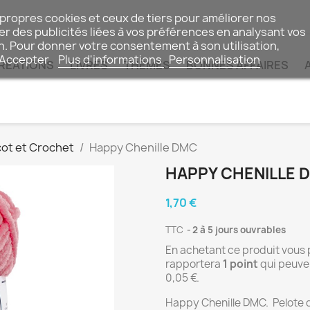
 propres cookies et ceux de tiers pour améliorer nos
r des publicités liées à vos préférences en analysant vos
n. Pour donner votre consentement à son utilisation,
 Accepter.
Plus d'informations
Personnalisation
RÉATIONS
LIVRES
THÈMES
BONNES AFFAIRES
cot et Crochet
Happy Chenille DMC
HAPPY CHENILLE 
1,70 €
TTC
2 à 5 jours ouvrables
En achetant ce produit vous
rapportera
1
point
qui peuven
0,05 €
.
Happy Chenille DMC. Pelote d