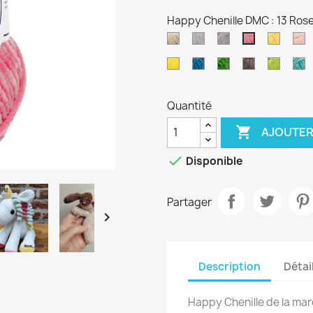
Happy Chenille DMC : 13 Ros
10
11
12
14
1
13
Beige
Gris
Gris
Jaune
B
Rose
25
26
27
28
29
3
perle
moyen
canard
Jaune
Bleu
Vert
Marron
Vert
B
océan
prairie
glacé
pomm
t
Quantité

AJOUTER

Disponible
Partager

Description
Détai
Happy Chenille de la ma