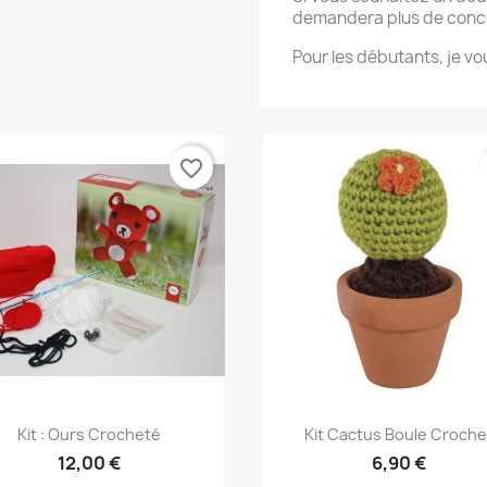
demandera plus de concen
Pour les débutants, je vo
favorite_border
Aperçu rapide
Aperçu rapide


Kit : Ours Crocheté
Kit Cactus Boule Croche
12,00 €
6,90 €