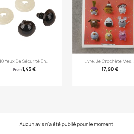
Aperçu rapide
Aperçu rapide


10 Yeux De Sécurité En...
Livre: Je Crochète Mes..
1,45 €
17,90 €
From
Aucun avis n'a été publié pour le moment.