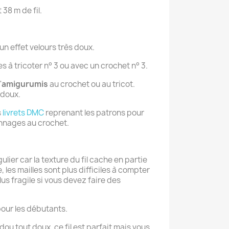
 38 m de fil.
un effet velours très doux.
les à tricoter n° 3 ou avec un crochet n° 3.
'
amigurumis
au crochet ou au tricot.
 doux.
s
livrets DMC
reprenant les patrons pour
onnages au crochet.
gulier car la texture du fil cache en partie
 les mailles sont plus difficiles à compter
 plus fragile si vous devez faire des
r pour les débutants.
ou tout doux, ce fil est parfait mais vous