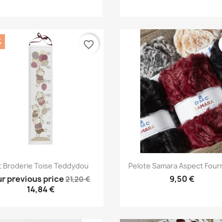
%
favorite_border
Aperçu rapide
Aperçu rapide


t Broderie Toise Teddydou
Pelote Samara Aspect Four
r previous price
9,50 €
21,20 €
14,84 €