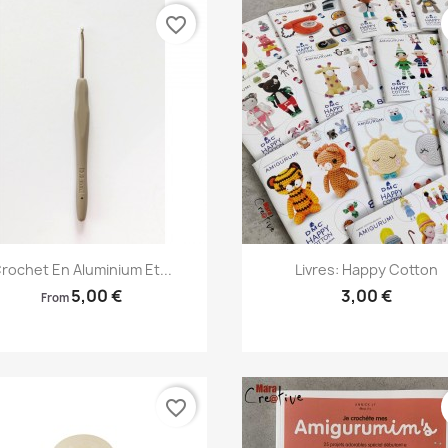
favorite_border
Aperçu rapide
Aperçu rapide


rochet En Aluminium Et...
Livres: Happy Cotton
5,00 €
3,00 €
From
favorite_border