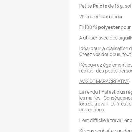
Petite
Pelote
de 15 g, soit
25 couleurs au choix.
Fil 100 %
polyester
pour 
A utiliser avec des aiguil
Idéal pour la réalisation d
Créez vos doudous, tout
Découvrez également le
réaliser des petits pers
AVIS DE MARACREATIVE
:
Le rendu final est plus ré
les mailles. Conséquence,
lors du travail. Le fil est
corrections.
Il est difficile à travaille
Si vous souhaitez un doud