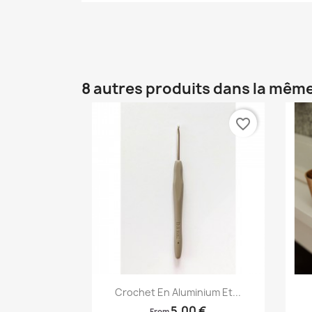
8 autres produits dans la même
favorite_border
Aperçu rapide

Crochet En Aluminium Et...
5,00 €
From