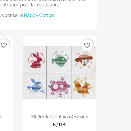
tration pour la réalisation.
us conseille
Happy Cotton
favorite_border
favorite_border
Aperçu rapide

t
Kit Broderie + 6 Ans Animaux
5,10 €