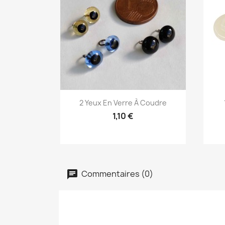
Aperçu rapide

2 Yeux En Verre À Coudre
1,10 €
Commentaires (0)