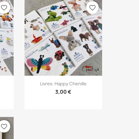
favorite_border
favorite_border
Aperçu rapide

Livres: Happy Chenille
3,00 €
favorite_border