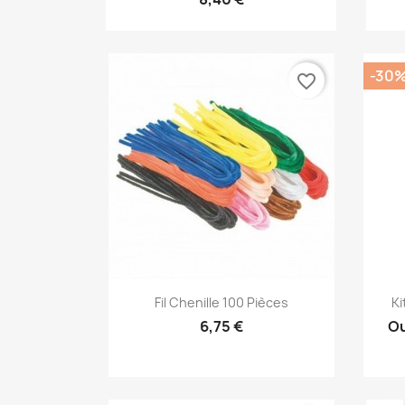
-30
favorite_border
Aperçu rapide

Fil Chenille 100 Pièces
Ki
6,75 €
Ou