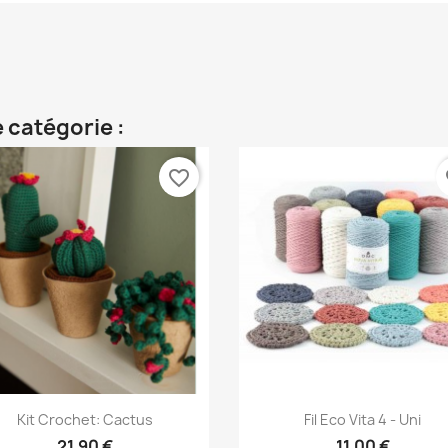
 catégorie :
favorite_border
fa
Aperçu rapide
Aperçu rapide


Kit Crochet: Cactus
Fil Eco Vita 4 - Uni
+
21,90 €
11,00 €