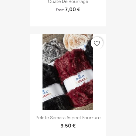
Ouate De Bourrage
7,00 €
From
favorite_border
Pelote Samara Aspect Fourrure
9,50 €