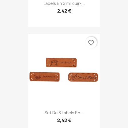
Labels En Similicuir-...
2,42 €
favorite_border
Set De 3 Labels En...
2,42 €