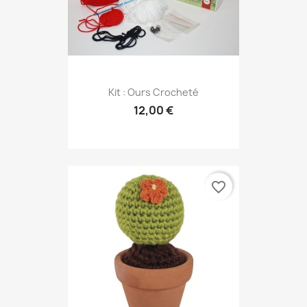
Kit : Ours Crocheté
12,00 €
favorite_border