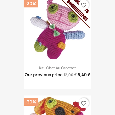
-30%
favorite_border
Kit : Chat Au Crochet
Our previous price
8,40 €
12,00 €
-30%
favorite_border