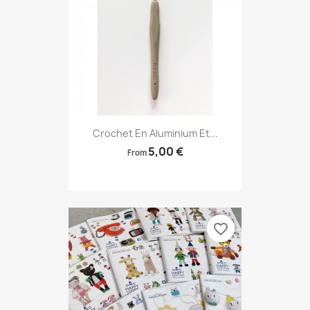
Crochet En Aluminium Et...
5,00 €
From
favorite_border