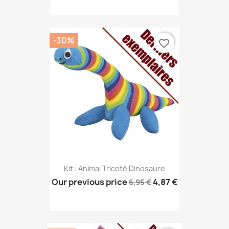
-30%
favorite_border
Kit : Animal Tricoté Dinosaure
Our previous price
4,87 €
6,95 €