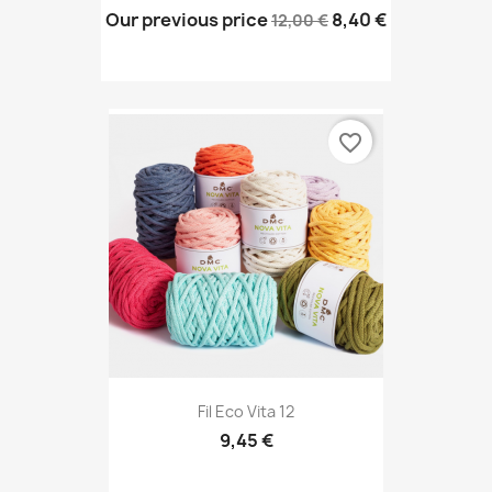
Our previous price
8,40 €
12,00 €
favorite_border
Fil Eco Vita 12
9,45 €