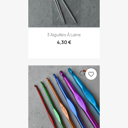
3 Aiguilles À Laine
4,30 €
favorite_border