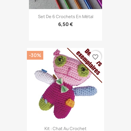
Set De 6 Crochets En Métal
6,50 €
-30%
favorite_border
Kit : Chat Au Crochet