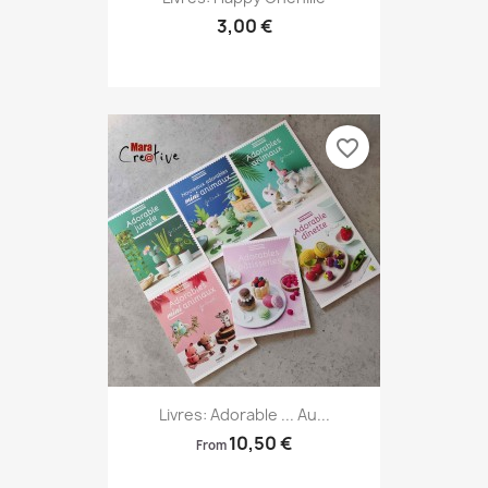
3,00 €
favorite_border
Livres: Adorable ... Au...
10,50 €
From