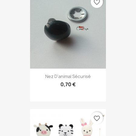
favorite_border
Nez D'animal Sécurisé
0,70 €
favorite_border