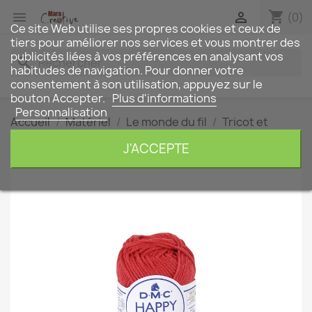
shopping_cart


(0)
Ce site Web utilise ses propres cookies et ceux de
tiers pour améliorer nos services et vous montrer des
publicités liées à vos préférences en analysant vos
search
habitudes de navigation. Pour donner votre
consentement à son utilisation, appuyez sur le
bouton Accepter.
Plus d'informations
Personnalisation
Accueil
Matériel
Le monde du fil
Tricot et
Crochet
happy cotton DMC
J'ACCEPTE