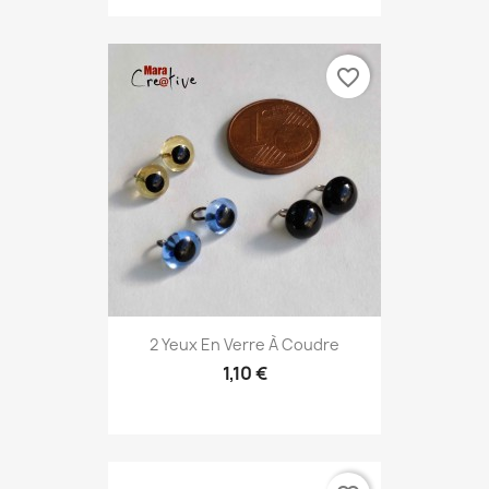
favorite_border
2 Yeux En Verre À Coudre
1,10 €