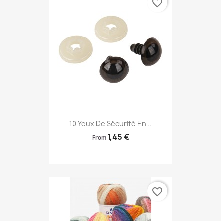
favorite_border
10 Yeux De Sécurité En...
1,45 €
From
favorite_border