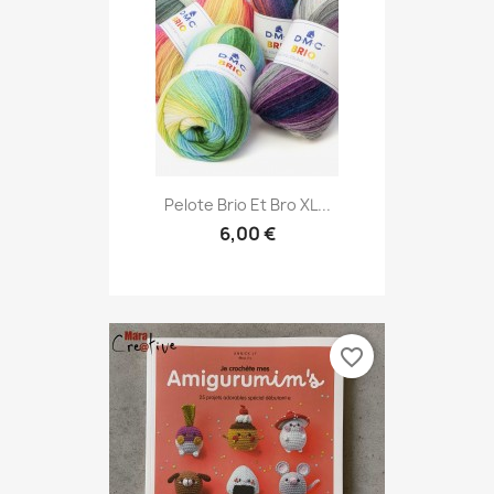
Pelote Brio Et Bro XL...
6,00 €
favorite_border