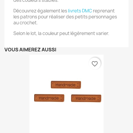
des couleurs stables.
Découvrez également les
livrets DMC
reprenant
les patrons pour réaliser des petits personnages
au crochet.
Selon le lot, la couleur peut légèrement varier.
VOUS AIMEREZ AUSSI
favorite_border