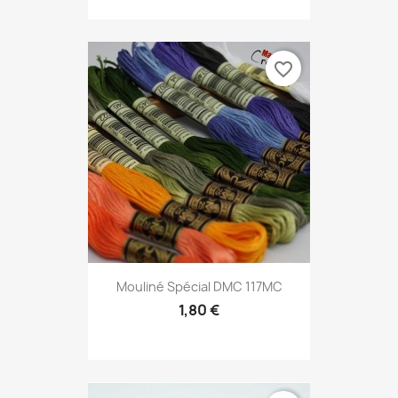
favorite_border
Mouliné Spécial DMC 117MC
1,80 €