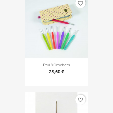
favorite_border
Etui 8 Crochets
23,60 €
favorite_border