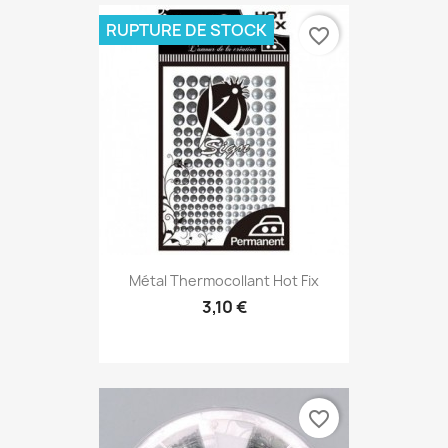
RUPTURE DE STOCK
favorite_border
Métal Thermocollant Hot Fix
3,10 €
favorite_border