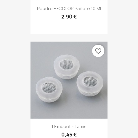
Poudre EFCOLOR Pailleté 10 Ml
2,90 €
favorite_border
1 Embout - Tamis
0,45 €