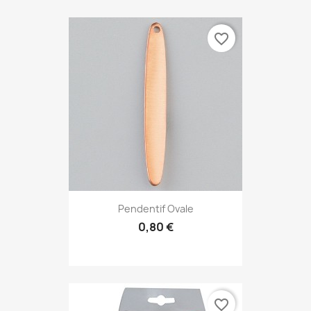
favorite_border
Pendentif Ovale
0,80 €
favorite_border