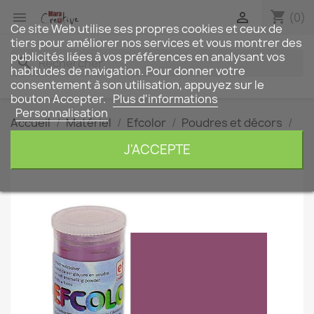
shopping_cart


(0)
Ce site Web utilise ses propres cookies et ceux de
tiers pour améliorer nos services et vous montrer des
publicités liées à vos préférences en analysant vos
search
habitudes de navigation. Pour donner votre
consentement à son utilisation, appuyez sur le
bouton Accepter.
Plus d'informations
Personnalisation
Accueil
Matériel
Efcolor
Poudres et décors
Poudre EFCOLOR 10 ml
J'ACCEPTE