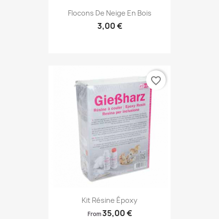
Flocons De Neige En Bois
3,00 €
favorite_border
Kit Résine Époxy
35,00 €
From