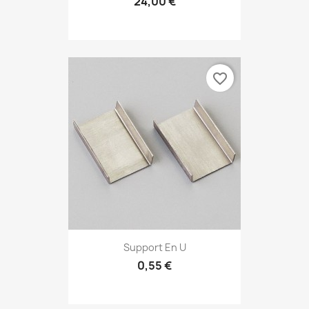
24,00 €
favorite_border
Support En U
0,55 €