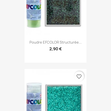
Poudre EFCOLOR Structurée...
2,90 €
favorite_border