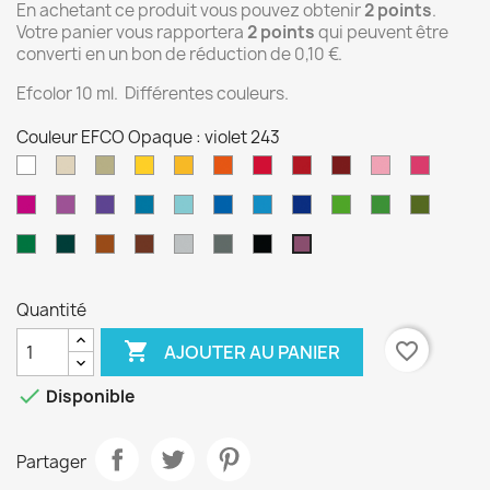
En achetant ce produit vous pouvez obtenir
2
points
.
Votre panier vous rapportera
2
points
qui peuvent être
converti en un bon de réduction de
0,10 €
.
Efcolor 10 ml. Différentes couleurs.
Couleur EFCO Opaque : violet 243
Blanc
Ivoire
Sable
Jaune
Jaune
Orange
Fraise
Rouge
Rouge
Rose
Vieux
01
02
06
07
doré
14
27
28
foncé
32
Rose
Pink
Mauve
Mauve
Turquoise
Turquoise
Bleu
Bleu
Bleu
Vert
Vert
Vert
08
29
33
35
36
42
45
Clair
Clair
Pigeon
foncé
tendre
clair
Olive
Vert
Vert
Cognac
Brun
Gris
Gris
Noir
violet
46
48
49
50
61
63
66
Prairie
foncé
76
77
argenté
Foncé
89
243
67
68
84
86
Quantité

favorite_border
AJOUTER AU PANIER

Disponible
Partager