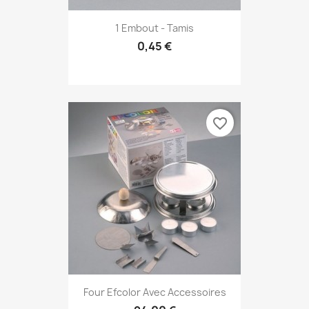
1 Embout - Tamis
0,45 €
favorite_border
Four Efcolor Avec Accessoires