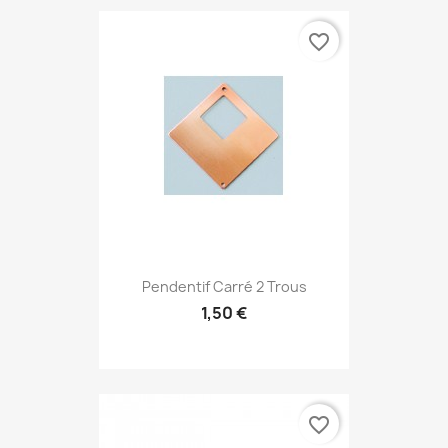
favorite_border
Pendentif Carré 2 Trous
1,50 €
favorite_border