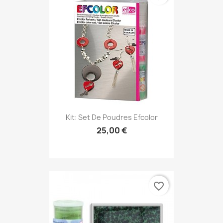
Kit: Set De Poudres Efcolor
25,00 €
favorite_border