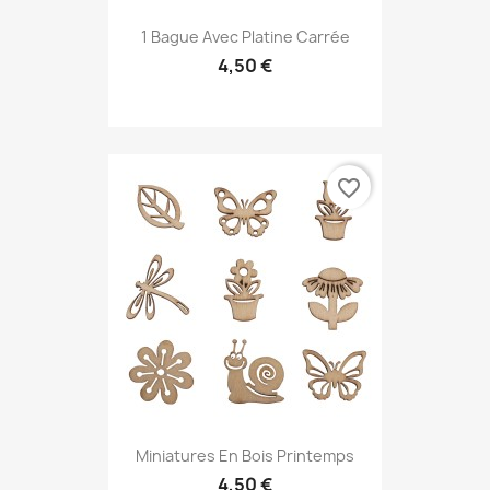
1 Bague Avec Platine Carrée
4,50 €
favorite_border
Miniatures En Bois Printemps
4,50 €