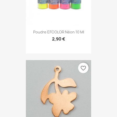
Poudre EFCOLOR Néon 10 Ml
2,90 €
favorite_border