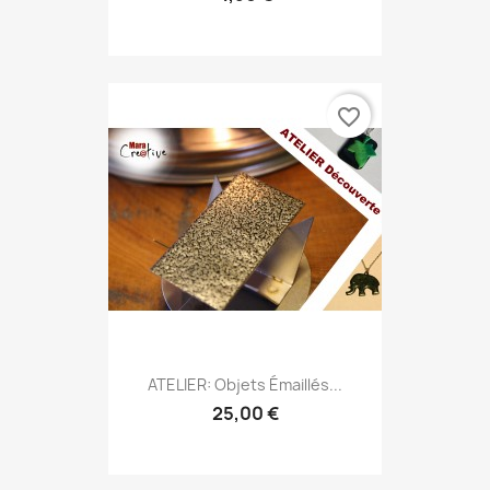
favorite_border
ATELIER: Objets Émaillés...
25,00 €