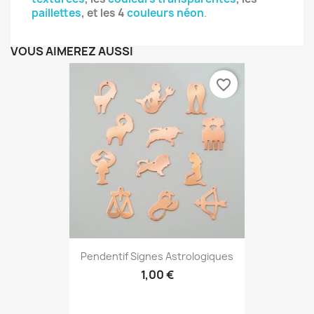
paillettes
, et les 4
couleurs néon
.
VOUS AIMEREZ AUSSI
favorite_border
Pendentif Signes Astrologiques
1,00 €