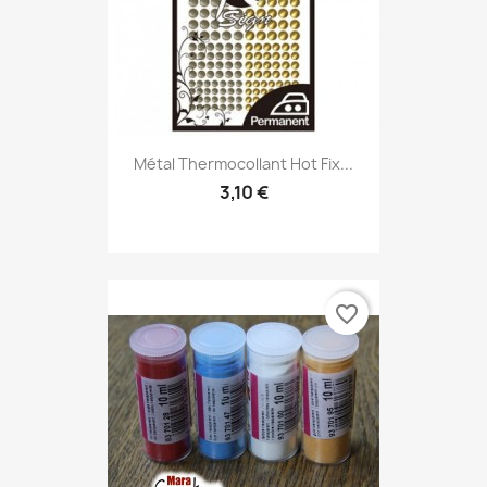
Métal Thermocollant Hot Fix...
3,10 €
favorite_border