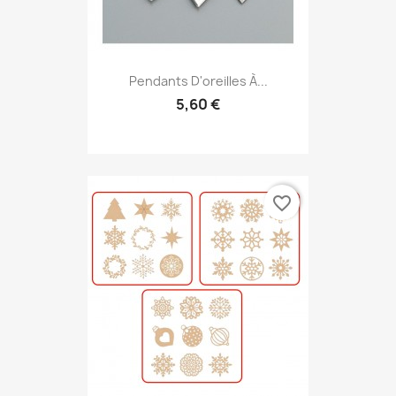
Pendants D'oreilles À...
5,60 €
favorite_border